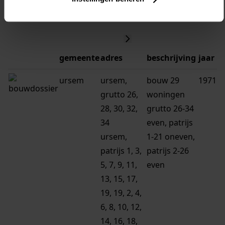
1
gemeente
adres
beschrijving
jaar
ursem
ursem,
bouw 29
1971
grutto 26,
woningen
28, 30, 32,
grutto 26-34
34
even, patrijs
ursem,
1-21 oneven,
patrijs 1, 3,
patrijs 2-26
5, 7, 9, 11,
even
13, 15, 17,
19, 19, 2, 4,
6, 8, 10, 12,
14, 16, 18,