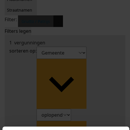
Straatnamen
Filter:
x
Grutto / Patrijs
Filters legen
1
vergunningen
sorteren op: