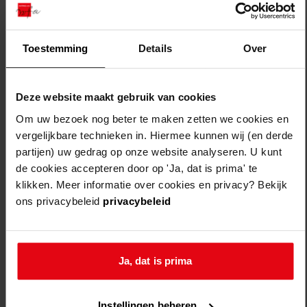
Toestemming
Details
Over
Deze website maakt gebruik van cookies
Weergave:
Om uw bezoek nog beter te maken zetten we cookies en
vergelijkbare technieken in. Hiermee kunnen wij (en derde
partijen) uw gedrag op onze website analyseren. U kunt
1
de cookies accepteren door op 'Ja, dat is prima' te
...
klikken. Meer informatie over cookies en privacy? Bekijk
2
ons privacybeleid
privacybeleid
3
4
5
Ja, dat is prima
6
...
Instellingen beheren