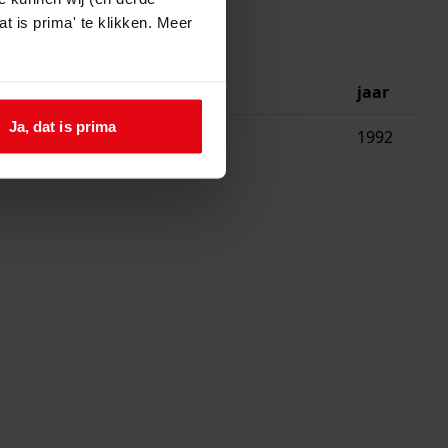
t is prima' te klikken. Meer
jaar
Ja, dat is prima
an de opslagruimte
1992