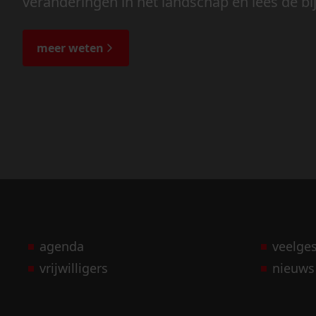
veranderingen in het landschap en lees de bi
meer weten
agenda
veelge
vrijwilligers
nieuws