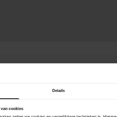
Details
 van cookies
aken zetten we cookies en vergelijkbare technieken in. Hierme