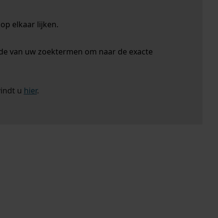
p elkaar lijken.
nde van uw zoektermen om naar de exacte
vindt u
hier
.