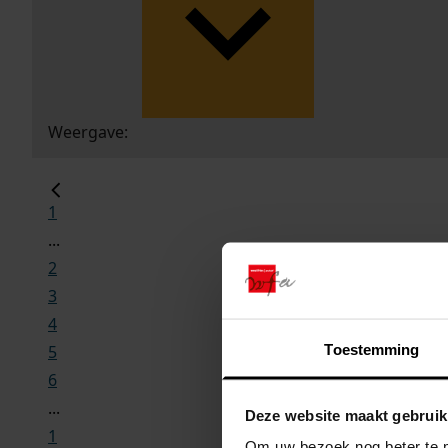
Weergave:
1
...
2
3
4
Toestemming
5
6
...
Deze website maakt gebruik
1
Om uw bezoek nog beter te m