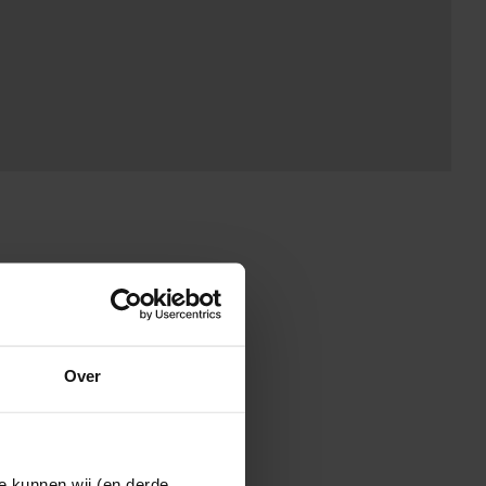
Over
e kunnen wij (en derde