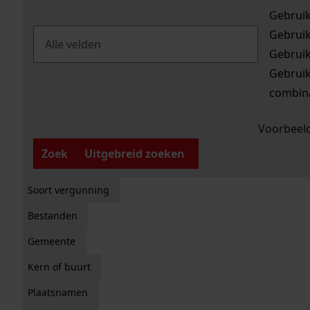
Gebrui
Gebrui
Gebrui
Gebrui
combina
Voorbeeld
Zoek
Uitgebreid zoeken
Soort vergunning
Bestanden
Gemeente
Kern of buurt
Plaatsnamen