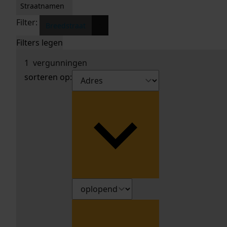
Straatnamen
Filter:
x
Breedstraat
Filters legen
1
vergunningen
sorteren op: