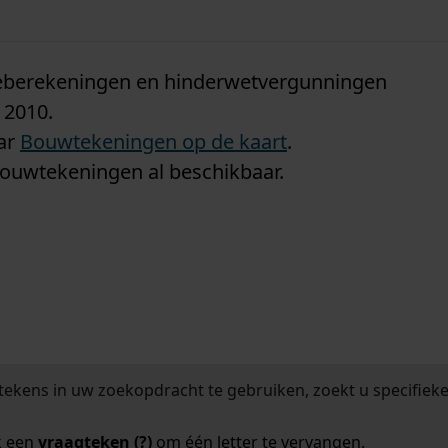
n
tieberekeningen en hinderwetvergunningen
 2010.
aar
Bouwtekeningen op de kaart
.
bouwtekeningen al beschikbaar.
tekens in uw zoekopdracht te gebruiken, zoekt u specifieker
k een
vraagteken (?)
om één letter te vervangen.