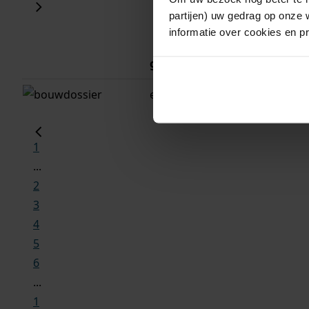
partijen) uw gedrag op onze 
informatie over cookies en p
gemeente
adres
enkhuizen
enkhuizen, b
1
...
2
3
4
5
6
...
1