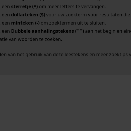
k een
sterretje (*)
om meer letters te vervangen.
k een
dollarteken ($)
voor uw zoekterm voor resultaten die o
k een
minteken (-)
om zoektermen uit te sluiten.
k een
Dubbele aanhalingstekens (" ")
aan het begin en ei
tie van woorden te zoeken.
en van het gebruik van deze leestekens en meer zoektips 