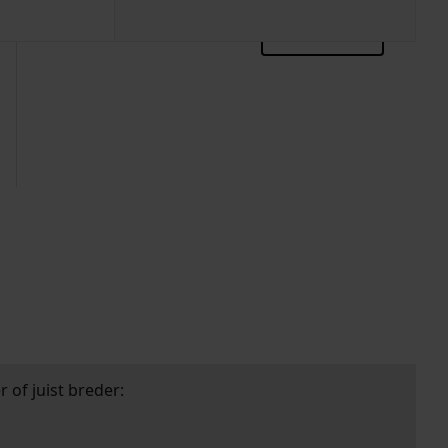
zoektips
 of juist breder: