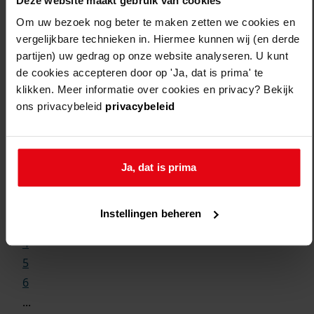
Deze website maakt gebruik van cookies
Om uw bezoek nog beter te maken zetten we cookies en
vergelijkbare technieken in. Hiermee kunnen wij (en derde
partijen) uw gedrag op onze website analyseren. U kunt
de cookies accepteren door op 'Ja, dat is prima' te
klikken. Meer informatie over cookies en privacy? Bekijk
ons privacybeleid
privacybeleid
Weergave:
1
Ja, dat is prima
...
2
Instellingen beheren
3
4
5
6
...