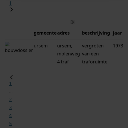
1
gemeente
adres
beschrijving
jaar
ursem
ursem,
vergroten
1973
molenweg
van een
4 traf
traforuimte
1
...
2
3
4
5