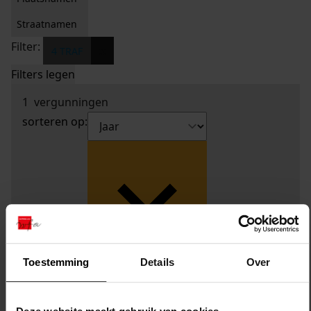
Straatnamen
Filter:
x
4 TRAF
Filters legen
1
vergunningen
sorteren op:
Toestemming
Details
Over