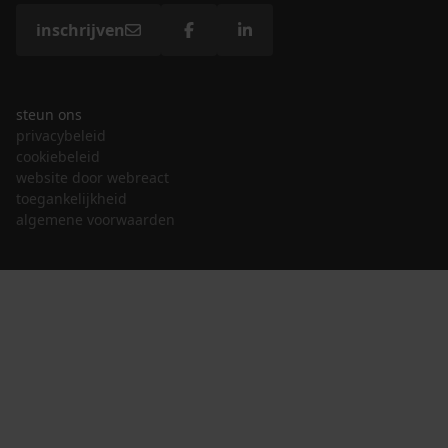
inschrijven
steun ons
privacybeleid
cookiebeleid
website door webreact
toegankelijkheid
algemene voorwaarden