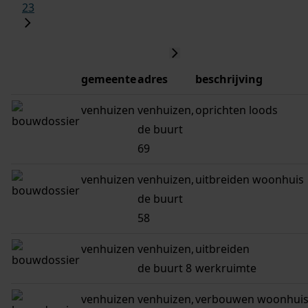
23
gemeente
adres
beschrijving
venhuizen
venhuizen,
oprichten loods
de buurt
69
venhuizen
venhuizen,
uitbreiden woonhuis
de buurt
58
venhuizen
venhuizen,
uitbreiden
de buurt 8
werkruimte
venhuizen
venhuizen,
verbouwen woonhui