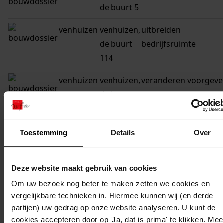
de buurt 5
venhuizen
venhuizen,
uitbreiden
de buurt
bedrijfsruimte
114
venhuizen
venhuizen,
veranderen voorgeve
de buurt
92
venhuizen
venhuizen,
uitbreiden
Toestemming
Details
Over
de buurt
bedrijfruimte
80
Deze website maakt gebruik van cookies
venhuizen
venhuizen,
verbouwen woonhui
Om uw bezoek nog beter te maken zetten we cookies en
de buurt
vergelijkbare technieken in. Hiermee kunnen wij (en derde
partijen) uw gedrag op onze website analyseren. U kunt de
46
cookies accepteren door op 'Ja, dat is prima' te klikken. Mee