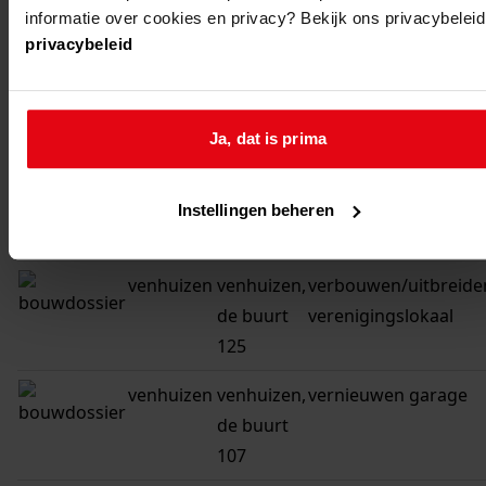
venhuizen
venhuizen,
veranderen woonhui
informatie over cookies en privacy? Bekijk ons privacybeleid
privacybeleid
de buurt
39
venhuizen
venhuizen,
oprichten van een
Ja, dat is prima
de buurt 8
trekkasje
venhuizen
venhuizen,
verbouwen woonhui
Instellingen beheren
de buurt 5
venhuizen
venhuizen,
verbouwen/uitbreide
de buurt
verenigingslokaal
125
venhuizen
venhuizen,
vernieuwen garage
de buurt
107