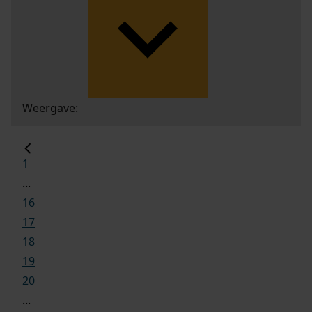
Weergave:
1
...
16
17
18
19
20
...