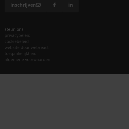
inschrijven
steun ons
privacybeleid
cookiebeleid
website door webreact
toegankelijkheid
algemene voorwaarden