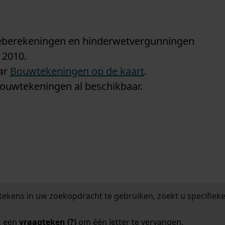
n
tieberekeningen en hinderwetvergunningen
 2010.
aar
Bouwtekeningen op de kaart
.
bouwtekeningen al beschikbaar.
tekens in uw zoekopdracht te gebruiken, zoekt u specifieker
k een
vraagteken (?)
om één letter te vervangen.