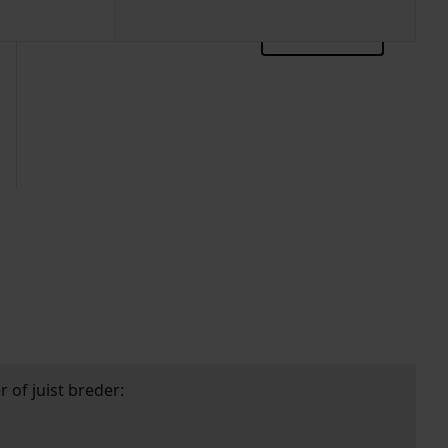
zoektips
 of juist breder: