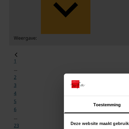
Weergave:
1
...
2
3
4
5
Toestemming
6
...
Deze website maakt gebruik
23