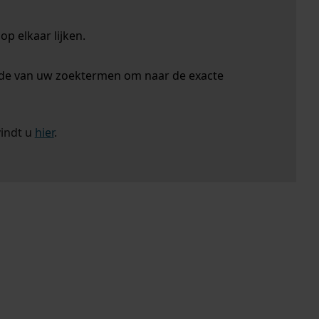
p elkaar lijken.
nde van uw zoektermen om naar de exacte
vindt u
hier
.