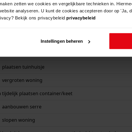
aken zetten we cookies en vergelijkbare technieken in. Hierme
website analyseren. U kunt de cookies accepteren door op 'Ja, da
rivacy? Bekijk ons privacybeleid
privacybeleid
beschrijving
oprichten paardenstal
Instellingen beheren
vernieuwen schuur
plaatsen tuinhuisje
vergroten woning
a
tijdelijk plaatsen container/keet
aanbouwen serre
slopen woning