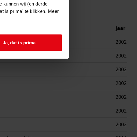
e kunnen wij (en derde
t is prima' te klikken. Meer
jaar
2002
Ja, dat is prima
2002
2002
2002
2002
2002
2002