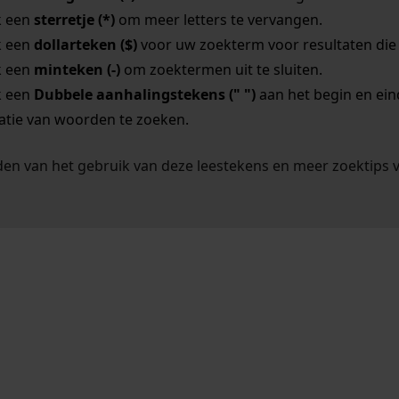
k een
sterretje (*)
om meer letters te vervangen.
k een
dollarteken ($)
voor uw zoekterm voor resultaten die o
k een
minteken (-)
om zoektermen uit te sluiten.
k een
Dubbele aanhalingstekens (" ")
aan het begin en ei
tie van woorden te zoeken.
en van het gebruik van deze leestekens en meer zoektips 