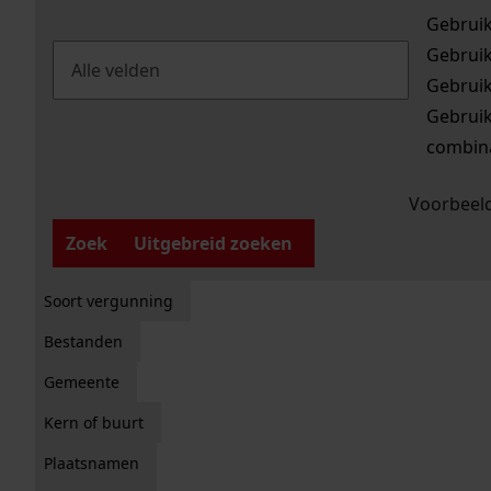
Gebrui
Gebrui
Gebrui
Gebrui
combina
Voorbeeld
Zoek
Uitgebreid zoeken
Soort vergunning
Bestanden
Gemeente
Kern of buurt
Plaatsnamen