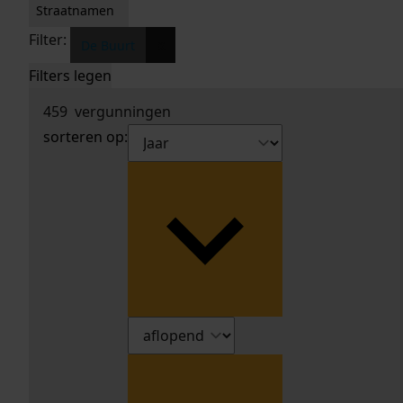
Straatnamen
Filter:
x
De Buurt
Filters legen
459
vergunningen
sorteren op: