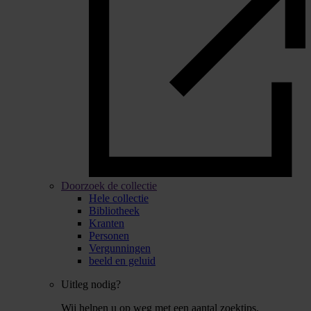
Doorzoek de collectie
Hele collectie
Bibliotheek
Kranten
Personen
Vergunningen
beeld en geluid
Uitleg nodig?
Wij helpen u op weg met een aantal zoektips.