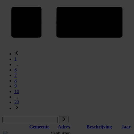
1
...
6
7
8
9
10
...
23
Gemeente
Adres
Beschrijving
Jaar
Venhuizen,