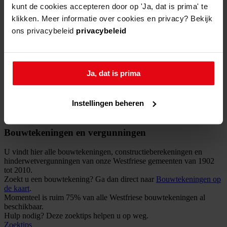
kunt de cookies accepteren door op 'Ja, dat is prima' te
klikken. Meer informatie over cookies en privacy? Bekijk
ons privacybeleid
privacybeleid
Ja, dat is prima
Instellingen beheren
/
Archieven
/
Vergunningen
Lees Voor
Bouwtekeningen en vergunningen
U vindt hier alle bouwtekeningen, constructieberekeningen en
hinderwetvergunningen van onze Westfriese gemeenten van 1902
tot 2010.
Zoekt u een bouwtekening? Ga dan direct naar
Bouwtekeningen op
de kaart
.
Momenteel is ruim 75% van alle Westfriese bouwtekeningen al
beschikbaar.
Hulp nodig?
Deze zoektips helpen u op weg.
Zoektips