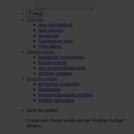
terug
Over ons
onze geschiedenis
onze mensen
organisatie
Vacatures en stage
Vrijwilligers
Samenwerking
historische verenigingen
Kenniscentrum
ngv noord-holland noord
stichting vrienden
Verantwoording
advisering en toezicht
Beleidsplan
gemeenschappelijke regeling
publiek jaarverslag
Steun het archief
U kunt ook Vriend worden en het Westfries Archief
steunen.