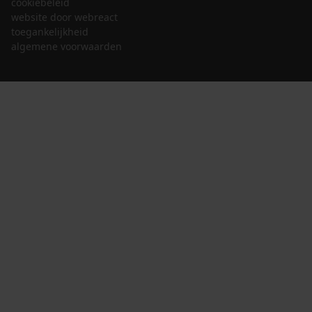
cookiebeleid
website door webreact
toegankelijkheid
algemene voorwaarden