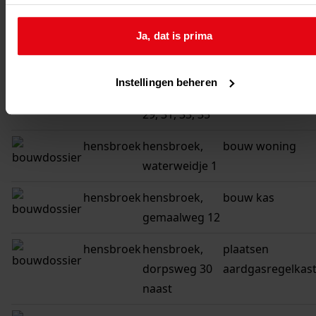
waterweidje
verkoopwoninge
14, 16, 18, 20
Ja, dat is prima
hensbroek
hensbroek,
bouw 8 premie
waterweidje
verkoopwoninge
Instellingen beheren
21, 23, 25, 27,
29, 31, 33, 35
hensbroek
hensbroek,
bouw woning
waterweidje 1
hensbroek
hensbroek,
bouw kas
gemaalweg 12
hensbroek
hensbroek,
plaatsen
dorpsweg 30
aardgasregelkas
naast