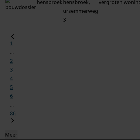
hensbroek
hensbroek,
vergroten wonin
ursemmerweg
3
1
...
2
3
4
5
6
...
86
Meer