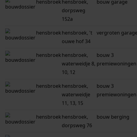
hensbroek
hensbroek,
bouw garage
dorpsweg
152a
hensbroek
hensbroek, 't
vergroten garag
ouwe hof 34
hensbroek
hensbroek,
bouw 3
waterweidje 8,
premiewoningen
10, 12
hensbroek
hensbroek,
bouw 3
waterweidje
premiewoningen
11, 13, 15
hensbroek
hensbroek,
bouw berging
dorpsweg 76