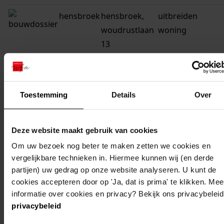
hensbroek
hensbroek,
uitbreiden
woudrustlaan
woning
13
hensbroek
hensbroek,
plaatsen schuur
dorpsweg 13
Toestemming
Details
Over
hensbroek
hensbroek,
bouw garage en
dorpsweg 30
koelcel
Deze website maakt gebruik van cookies
hensbroek
hensbroek,
bouw
Om uw bezoek nog beter te maken zetten we cookies en
dorpsweg 140
generatorruimte
vergelijkbare technieken in. Hiermee kunnen wij (en derde
partijen) uw gedrag op onze website analyseren. U kunt de
hensbroek
hensbroek,
vernieuwen
cookies accepteren door op 'Ja, dat is prima' te klikken. Mee
dorpsweg 115
schuur
informatie over cookies en privacy? Bekijk ons privacybeleid
privacybeleid
hensbroek
hensbroek,
bouw 4 premie