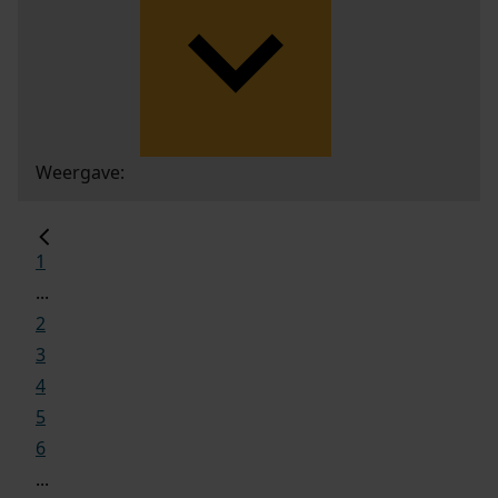
Weergave:
1
...
2
3
4
5
6
...