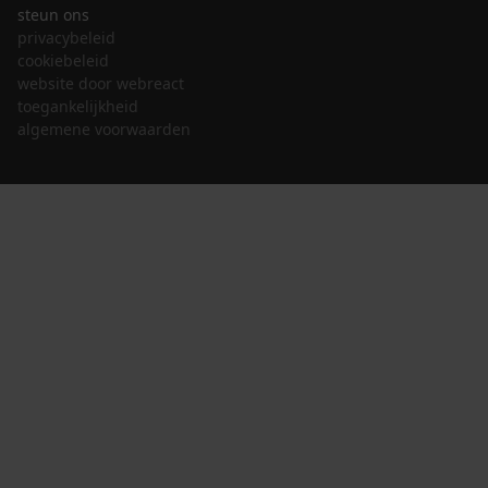
steun ons
privacybeleid
cookiebeleid
website door webreact
toegankelijkheid
algemene voorwaarden