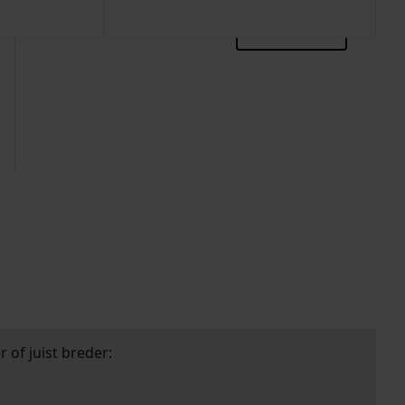
zoektips
 of juist breder: