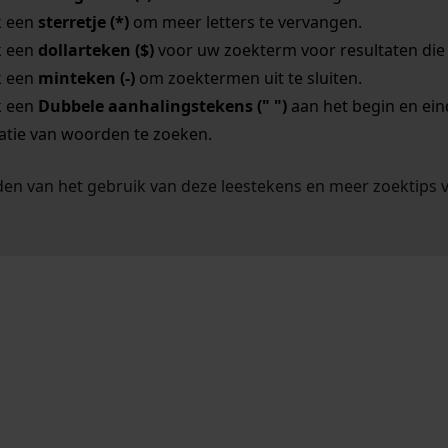
k een
sterretje (*)
om meer letters te vervangen.
k een
dollarteken ($)
voor uw zoekterm voor resultaten die o
k een
minteken (-)
om zoektermen uit te sluiten.
k een
Dubbele aanhalingstekens (" ")
aan het begin en ei
tie van woorden te zoeken.
en van het gebruik van deze leestekens en meer zoektips 