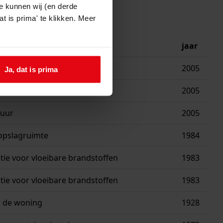
e kunnen wij (en derde
t is prima' te klikken. Meer
jaar
g
2005
Ja, dat is prima
ing
2005
huur
2005
opslagruimte
1984
tie voor vloeibare brandstoffen
1983
tie voor vloeibare brandstoffen
1983
 de woning
1928