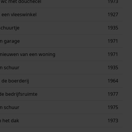
 wc met douchecel
1973
een vleeswinkel
1927
chuurtje
1935
n garage
1971
ernieuwen van een woning
1971
n schuur
1935
de boerderij
1964
de bedrijfsruimte
1977
n schuur
1975
 het dak
1973