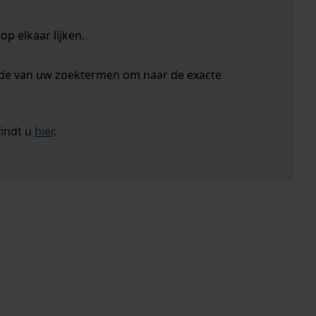
p elkaar lijken.
nde van uw zoektermen om naar de exacte
vindt u
hier
.