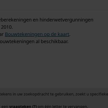
n
tieberekeningen en hinderwetvergunningen
 2010.
aar
Bouwtekeningen op de kaart
.
bouwtekeningen al beschikbaar.
tekens in uw zoekopdracht te gebruiken, zoekt u specifieker
k een
vraagteken (?)
om één letter te vervangen.