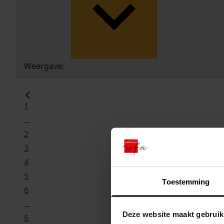
Weergave:
1
...
2
3
4
5
Toestemming
6
...
Deze website maakt gebruik
6