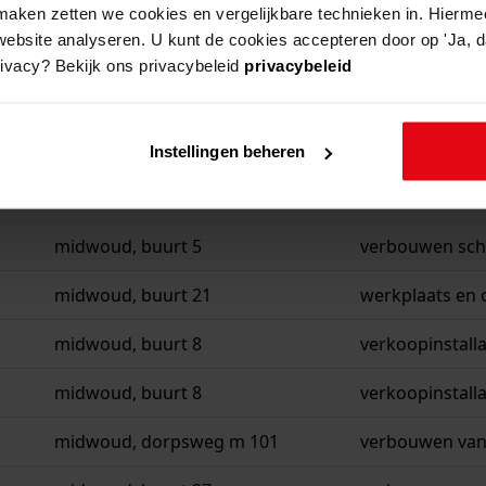
aken zetten we cookies en vergelijkbare technieken in. Hierme
website analyseren. U kunt de cookies accepteren door op 'Ja, da
rivacy? Bekijk ons privacybeleid
privacybeleid
adres
beschrijving
midwoud, buurt 27
bouwen wonin
Instellingen beheren
midwoud, buurt 25
uitbreiden won
midwoud, buurt 5
verbouwen sc
midwoud, buurt 21
werkplaats en 
midwoud, buurt 8
verkoopinstalla
midwoud, buurt 8
verkoopinstalla
midwoud, dorpsweg m 101
verbouwen van