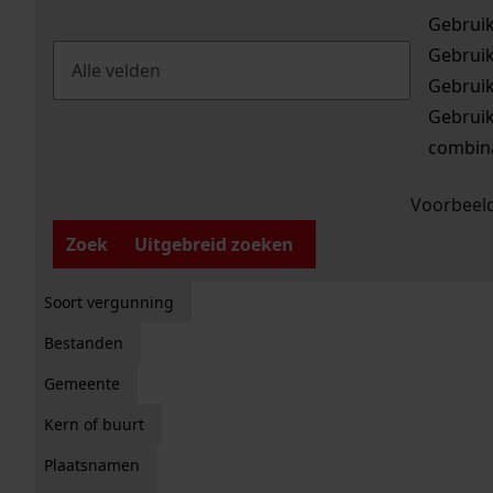
Gebrui
Gebrui
Gebrui
Gebrui
combina
Voorbeeld
Zoek
Uitgebreid zoeken
Soort vergunning
Bestanden
Gemeente
Kern of buurt
Plaatsnamen