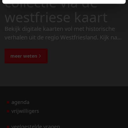
collectie via de
westfriese kaart
Bekijk digitale kaarten vol met historische
verhalen uit de regio Westfriesland. Kijk naar
de veranderingen in het landschap en lees
de bijzondere verhalen.
meer weten
agenda
vrijwilligers
veelgestelde vragen