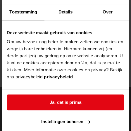
Helaas, er is een fout opgetreden
Toestemming
Details
Over
Door een fout tijdens het verwerken van deze pagina is het niet
mogelijk om deze pagina te kunnen bekijken.
Deze website maakt gebruik van cookies
404
- Not Found
Om uw bezoek nog beter te maken zetten we cookies en
vergelijkbare technieken in. Hiermee kunnen wij (en
Mogelijk kunt u deze pagina niet bezoeken door:
derde partijen) uw gedrag op onze website analyseren. U
kunt de cookies accepteren door op 'Ja, dat is prima' te
een
verouderde bladwijzer/favoriet
klikken. Meer informatie over cookies en privacy? Bekijk
een zoekmachine heeft een
verouderde lijst van de website
ons privacybeleid
privacybeleid
een
fout getypt
adres
Ja, dat is prima
doorzoek de
Instellingen beheren