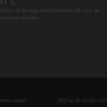
rhalen uit de regio Westfriesland. Kijk naar de
jzondere verhalen.
Blijf op de hoogte van
stelde vragen