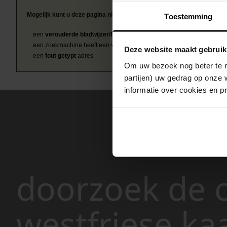
Mogelijk kunt u deze pagina niet bezoeken door:
Toestemming
een
verouderde bladwijzer/favoriet
een zoekmachine heeft een
verouderde lijst van de website
Deze website maakt gebruik
een
fout getypt
adres
Om uw bezoek nog beter te m
partijen) uw gedrag op onze 
informatie over cookies en p
doorzoek de c
westfriese ka