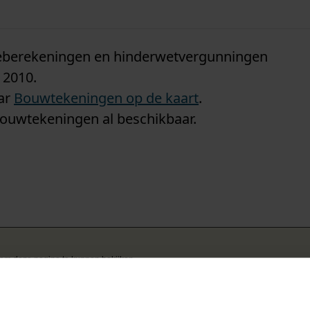
n
tieberekeningen en hinderwetvergunningen
 2010.
aar
Bouwtekeningen op de kaart
.
bouwtekeningen al beschikbaar.
k om deze pagina te kunnen bekijken.