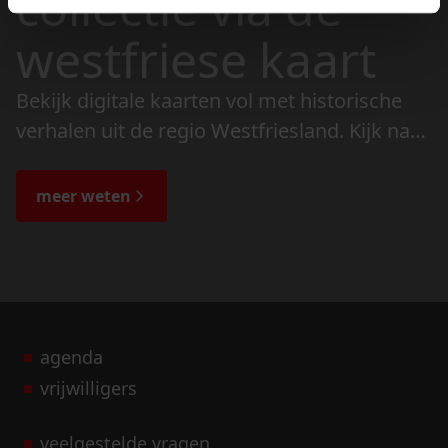
collectie via de
westfriese kaart
Bekijk digitale kaarten vol met historische
verhalen uit de regio Westfriesland. Kijk naar
de veranderingen in het landschap en lees
de bijzondere verhalen.
meer weten
agenda
vrijwilligers
veelgestelde vragen