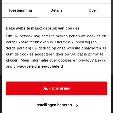
Helaas, er is een fout opgetreden
Toestemming
Details
Over
Door een fout tijdens het verwerken van deze pagina is het niet
mogelijk om deze pagina te kunnen bekijken.
Deze website maakt gebruik van cookies
404
- Not Found
Om uw bezoek nog beter te maken zetten we cookies en
vergelijkbare technieken in. Hiermee kunnen wij (en
Mogelijk kunt u deze pagina niet bezoeken door:
derde partijen) uw gedrag op onze website analyseren. U
kunt de cookies accepteren door op 'Ja, dat is prima' te
een
verouderde bladwijzer/favoriet
klikken. Meer informatie over cookies en privacy? Bekijk
een zoekmachine heeft een
verouderde lijst van de website
ons privacybeleid
privacybeleid
een
fout getypt
adres
Ja, dat is prima
doorzoek de
Instellingen beheren