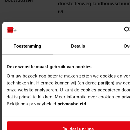
driestedenweg
landbouwschuur
69
abbekerk
de weere,
bouwen van een
driestedenweg
schuur voor ops
69
bloembollen
Toestemming
Details
Ov
abbekerk
de weere,
bouw van een
driestedenweg
aardappelbewaar
Deze website maakt gebruik van cookies
69
Om uw bezoek nog beter te maken zetten we cookies en verg
abbekerk
de weere
bouwen van een
technieken in. Hiermee kunnen wij (en derde partijen) uw ge
onze website analyseren. U kunt de cookies accepteren door
broeikas
dat is prima' te klikken. Meer informatie over cookies en pri
Bekijk ons privacybeleid
privacybeleid
abbekerk
de weere
verbouwen en
uitbreiden woni
aanbouw en schu
Ja, dat is prima