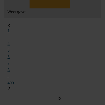
Weergave:
1
...
4
5
6
7
8
...
499