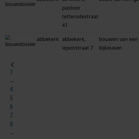
pastoor
tetterodestraat
41
abbekerk
abbekerk,
bouwen van een
iepenstraat 7
bijkeuken
1
...
4
5
6
7
8
...