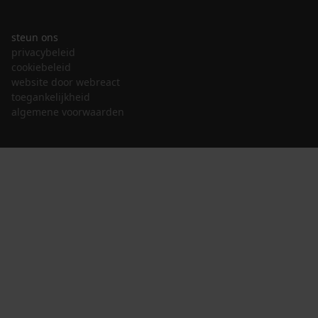
steun ons
privacybeleid
cookiebeleid
website door webreact
toegankelijkheid
algemene voorwaarden