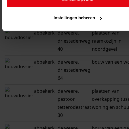
abbekerk
de weere,
bouwen van een
driestedenweg
schuurtje
Instellingen beheren
49
abbekerk
de weere,
plaatsen van
driestedenweg
raamkozijn in
40
noordgevel
abbekerk
de weere,
bouw van een w
driestedenweg
64
abbekerk
de weere,
plaatsen van
pastoor
overkapping tus
tetterodestraat
woning en schuu
30
abbekerk
de weere,
bouw van een g