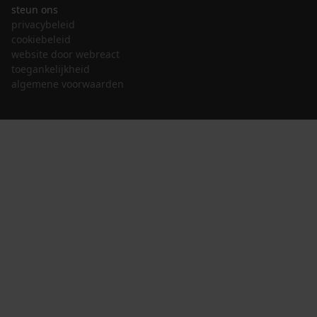
steun ons
privacybeleid
cookiebeleid
website door webreact
toegankelijkheid
algemene voorwaarden