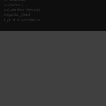
cookiebeleid
website door webreact
toegankelijkheid
algemene voorwaarden