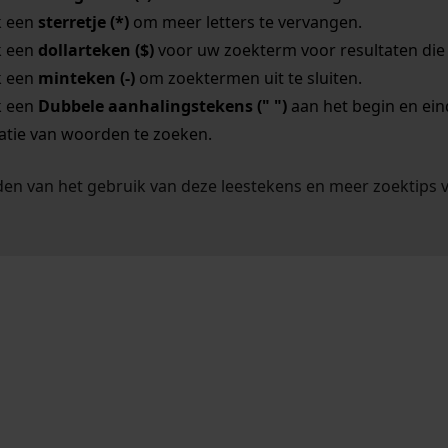
k een
sterretje (*)
om meer letters te vervangen.
k een
dollarteken ($)
voor uw zoekterm voor resultaten die o
k een
minteken (-)
om zoektermen uit te sluiten.
k een
Dubbele aanhalingstekens (" ")
aan het begin en ei
tie van woorden te zoeken.
en van het gebruik van deze leestekens en meer zoektips 