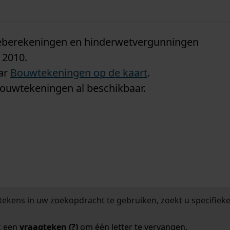
n
tieberekeningen en hinderwetvergunningen
 2010.
aar
Bouwtekeningen op de kaart
.
bouwtekeningen al beschikbaar.
tekens in uw zoekopdracht te gebruiken, zoekt u specifieker
k een
vraagteken (?)
om één letter te vervangen.