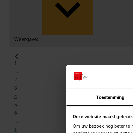
Weergave:
1
...
2
3
4
Toestemming
5
6
Deze website maakt gebruik
...
Om uw bezoek nog beter te m
1
partijen) uw gedrag op onze 