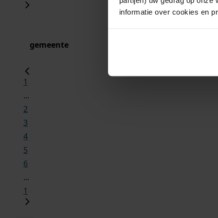
informatie over cookies en p
gemeente
1
...
2
3
4
5
6
...
1