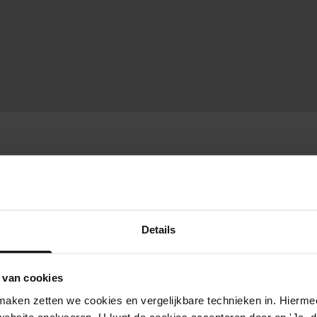
Details
 van cookies
aken zetten we cookies en vergelijkbare technieken in. Hierme
website analyseren. U kunt de cookies accepteren door op 'Ja, da