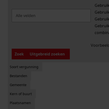
Gebrui
Gebrui
Gebrui
Gebrui
combina
Voorbeeld
Zoek
Uitgebreid zoeken
Soort vergunning
Bestanden
Gemeente
Kern of buurt
Plaatsnamen