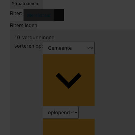
Straatnamen
Filter:
x
Merelstraat
Filters legen
10
vergunningen
sorteren op: