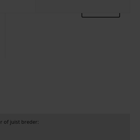
zoektips
 of juist breder: