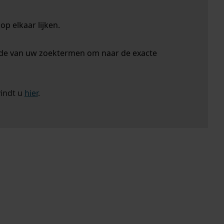
p elkaar lijken.
nde van uw zoektermen om naar de exacte
vindt u
hier
.