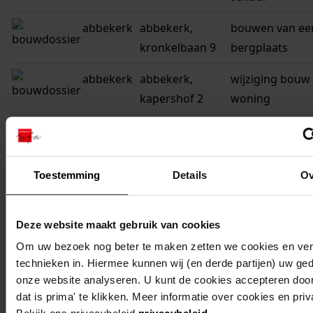
abbekerk
abbekerk,
bouwen van ee
kronkelbaan 9
bergplaats
abbekerk
abbekerk,
wijziging bouw
kapershof 2
woning
abbekerk
abbekerk,
wijziging bouw
kapershof 20
woning
Toestemming
Details
Ov
abbekerk
abbekerk,
wijziging bouw
kapershof 14
woning
Deze website maakt gebruik van cookies
abbekerk
abbekerk,
wijziging bouw
Om uw bezoek nog beter te maken zetten we cookies en verg
kapershof -, 21,
woningen aan
technieken in. Hiermee kunnen wij (en derde partijen) uw ge
20, 14, 8
kapershof (nrs 
onze website analyseren. U kunt de cookies accepteren door
21)
dat is prima' te klikken. Meer informatie over cookies en pri