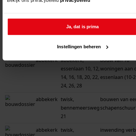
Bekijk ons privacybeleid
privacybeleid
abbekerk
abbekerk,
bouw van 16
kapershof 2, 4,
landhuizen in
6, 8, 10, 12, 14,
bestemmingsp
Ja, dat is prima
16, 18, 19, 20, 21,
parkwijk (kaper
23, 25, 27, 29
18 even en 19-
oneven)
Instellingen beheren
abbekerk
abbekerk,
bouw van 10
essenlaan 10, 12,
woningen aan 
14, 16, 18, 20, 22,
essenlaan (10-2
24, 26, 28
abbekerk
twisk,
bouwen van ee
bennemeersweg
schapenschuur
21
abbekerk
twisk,
inwending ver