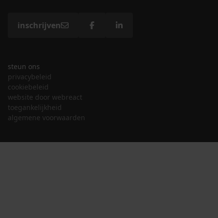
inschrijven
steun ons
privacybeleid
cookiebeleid
website door webreact
toegankelijkheid
algemene voorwaarden