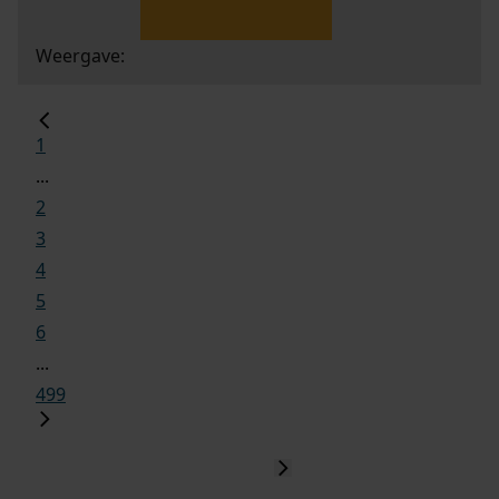
Weergave:
1
...
2
3
4
5
6
...
499