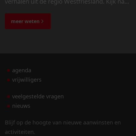
verhalen uit de regio Westfriesland. Kijk naar
de veranderingen in het landschap en lees
de bijzondere verhalen.
meer weten
agenda
vrijwilligers
veelgestelde vragen
nieuws
Blijf op de hoogte van nieuwe aanwinsten en
activiteiten.