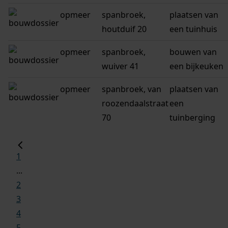
opmeer
spanbroek,
plaatsen van
houtduif 20
een tuinhuis
opmeer
spanbroek,
bouwen van
wuiver 41
een bijkeuken
opmeer
spanbroek, van
plaatsen van
roozendaalstraat
een
70
tuinberging
1
...
2
3
4
5