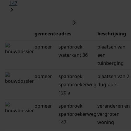
147
gemeente
adres
beschrijving
opmeer
spanbroek,
plaatsen van
waterkant 36
een
tuinberging
opmeer
spanbroek,
plaatsen van 2
spanbroekerweg
dug-outs
120 a
opmeer
spanbroek,
veranderen en
spanbroekerweg
vergroten
147
woning