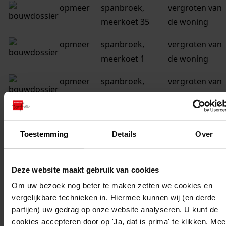
opmeer
spanbroek,
vergroten van
meerkoet 35
de woning
opmeer
spanbroek,
vergroten van
meerkoet 1
de woning
opmeer
spanbroek,
vergroten van
roerdomp 69
de woning en
plaatsen van
een berging
Toestemming
Details
Over
opmeer
spanbroek,
vergroten van
spanbroekerweg
de woning
Deze website maakt gebruik van cookies
50
Om uw bezoek nog beter te maken zetten we cookies en
opmeer
spanbroek,
veranderen va
vergelijkbare technieken in. Hiermee kunnen wij (en derde
partijen) uw gedrag op onze website analyseren. U kunt de
spanbroekerweg
de
cookies accepteren door op 'Ja, dat is prima' te klikken. Mee
108
woningindelin