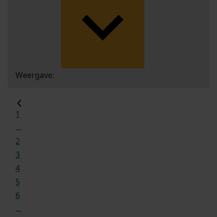
Weergave:
1
...
2
3
4
5
6
...