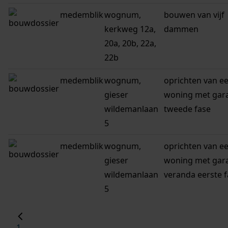
medemblik
wognum,
bouwen van vijf
kerkweg 12a,
dammen
20a, 20b, 22a,
22b
medemblik
wognum,
oprichten van e
gieser
woning met gar
wildemanlaan
tweede fase
5
medemblik
wognum,
oprichten van e
gieser
woning met gar
wildemanlaan
veranda eerste 
5
1