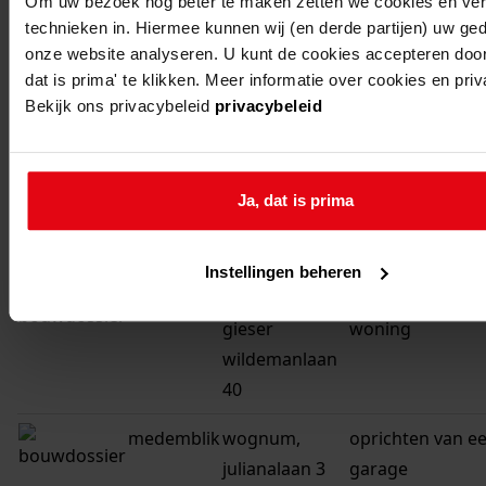
kaaspers 13
woning
Om uw bezoek nog beter te maken zetten we cookies en verg
technieken in. Hiermee kunnen wij (en derde partijen) uw ge
medemblik
wognum,
uitbreiden van d
onze website analyseren. U kunt de cookies accepteren door
grote
dat is prima' te klikken. Meer informatie over cookies en pri
Bekijk ons privacybeleid
privacybeleid
zomerdijk 31
medemblik
wognum,
bouwen van een
gieser
woning met gar
Ja, dat is prima
wildemanlaan
42
Instellingen beheren
medemblik
wognum,
oprichten van e
gieser
woning
wildemanlaan
40
medemblik
wognum,
oprichten van e
julianalaan 3
garage