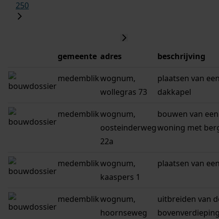
250
gemeente
adres
beschrijving
medemblik
wognum,
plaatsen van ee
wollegras 73
dakkapel
medemblik
wognum,
bouwen van een
oosteinderweg
woning met ber
22a
medemblik
wognum,
plaatsen van een
kaaspers 1
medemblik
wognum,
uitbreiden van d
hoornseweg
bovenverdiepin