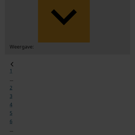
Weergave:
1
...
2
3
4
5
6
...