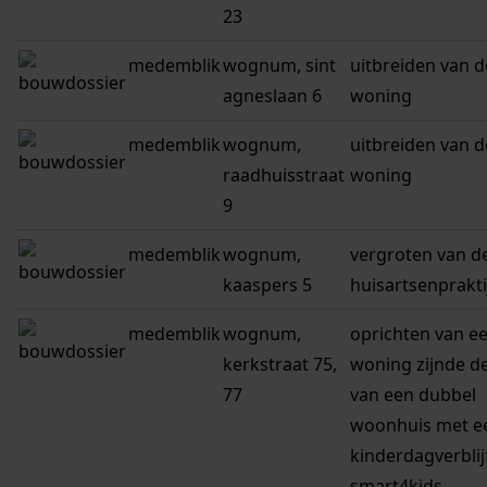
23
medemblik
wognum, sint
uitbreiden van d
agneslaan 6
woning
medemblik
wognum,
uitbreiden van d
raadhuisstraat
woning
9
medemblik
wognum,
vergroten van d
kaaspers 5
huisartsenprakti
medemblik
wognum,
oprichten van e
kerkstraat 75,
woning zijnde de
77
van een dubbel
woonhuis met e
kinderdagverblij
smart4kids