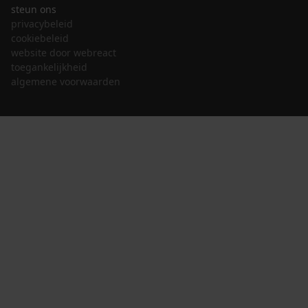
steun ons
privacybeleid
cookiebeleid
website door webreact
toegankelijkheid
algemene voorwaarden