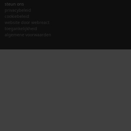
steun ons
privacybeleid
cookiebeleid
website door webreact
toegankelijkheid
algemene voorwaarden