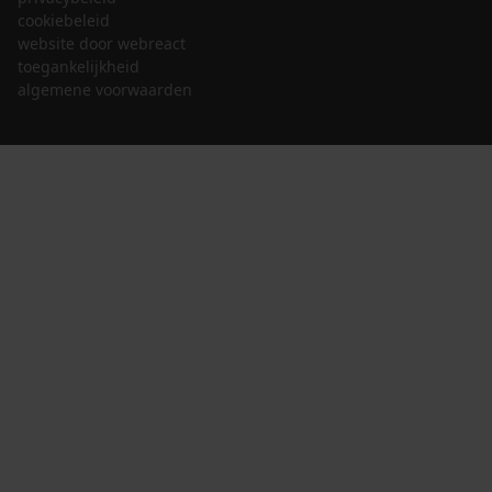
cookiebeleid
website door webreact
toegankelijkheid
algemene voorwaarden