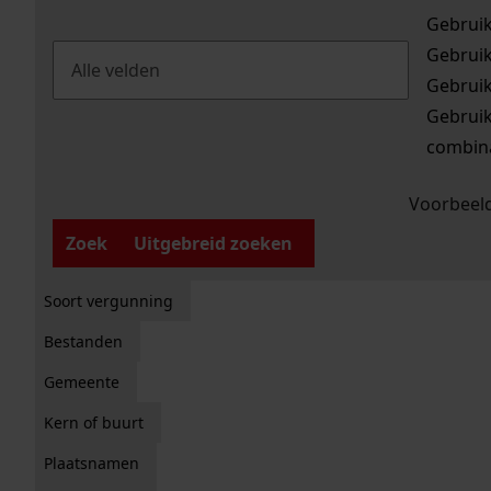
Gebrui
Gebrui
Gebrui
Gebrui
combina
Voorbeeld
Zoek
Uitgebreid zoeken
Soort vergunning
Bestanden
Gemeente
Kern of buurt
Plaatsnamen