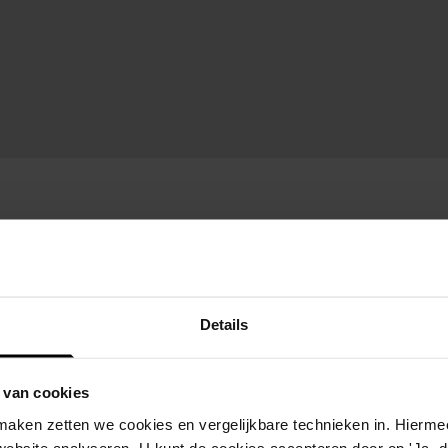
Details
 van cookies
aken zetten we cookies en vergelijkbare technieken in. Hierme
website analyseren. U kunt de cookies accepteren door op 'Ja, da