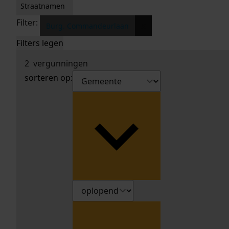
Straatnamen
Filter:
x
Burg. Commandeurlaan
Filters legen
2
vergunningen
sorteren op: