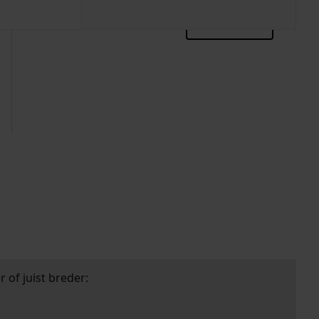
zoektips
 of juist breder: