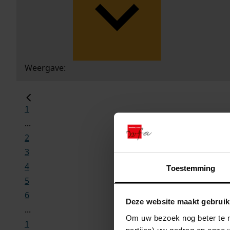
Weergave:
1
...
2
3
4
Toestemming
5
6
Deze website maakt gebruik
...
Om uw bezoek nog beter te m
1
partijen) uw gedrag op onze 