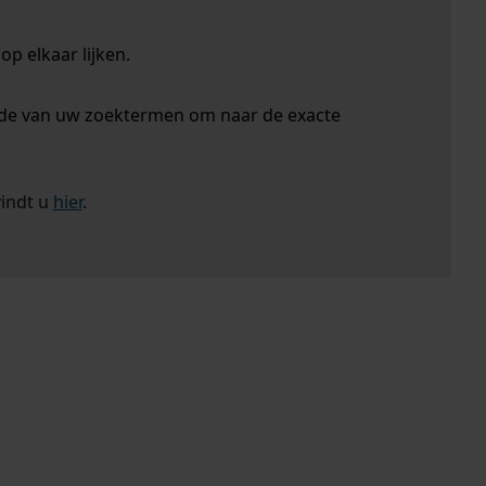
p elkaar lijken.
nde van uw zoektermen om naar de exacte
vindt u
hier
.