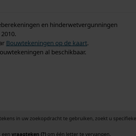
n
tieberekeningen en hinderwetvergunningen
 2010.
aar
Bouwtekeningen op de kaart
.
bouwtekeningen al beschikbaar.
tekens in uw zoekopdracht te gebruiken, zoekt u specifieker
k een
vraagteken (?)
om één letter te vervangen.