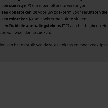
k een
sterretje (*)
om meer letters te vervangen.
k een
dollarteken ($)
voor uw zoekterm voor resultaten die o
k een
minteken (-)
om zoektermen uit te sluiten.
k een
Dubbele aanhalingstekens (" ")
aan het begin en ei
tie van woorden te zoeken.
en van het gebruik van deze leestekens en meer zoektips 