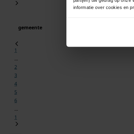
informatie over cookies en p
gemeente
1
...
2
3
4
5
6
...
1