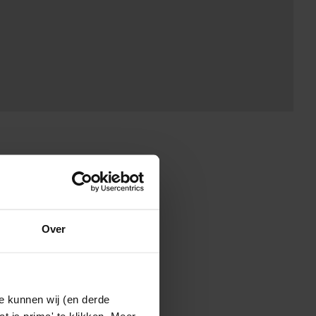
Over
e kunnen wij (en derde
t is prima' te klikken. Meer