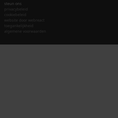
steun ons
privacybeleid
cookiebeleid
website door webreact
toegankelijkheid
algemene voorwaarden