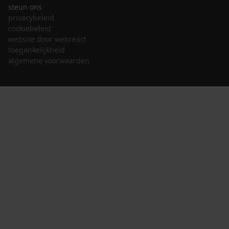
steun ons
privacybeleid
cookiebeleid
website door webreact
toegankelijkheid
algemene voorwaarden