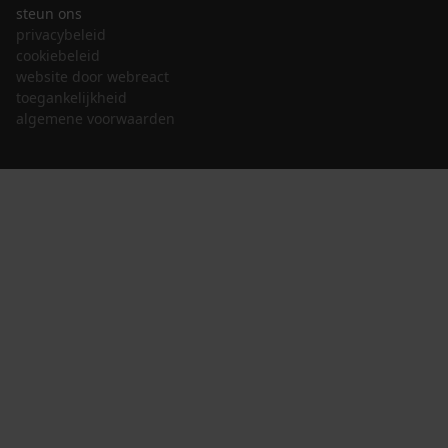
steun ons
privacybeleid
cookiebeleid
website door webreact
toegankelijkheid
algemene voorwaarden