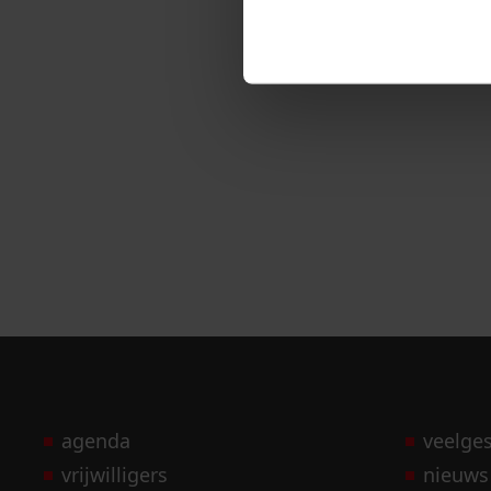
agenda
veelge
vrijwilligers
nieuws