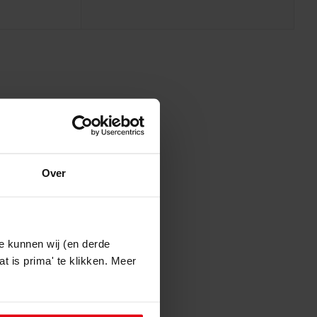
Zwaag en
dijk.
Over
e kunnen wij (en derde
n
t is prima' te klikken. Meer