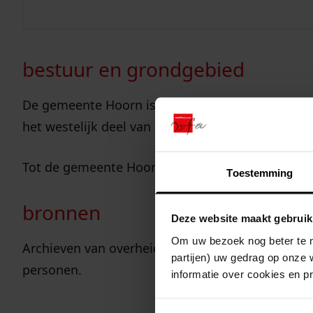
gemeenten
1979 - nu
bestuur en grondgebied
De gemeente Hoorn is per 1 januari 1979 onts
het westelijk deel van de gemeente Blokker.
Tot de gemeente Hoorn behoren, behalve Hoorn,
Toestemming
bronnen
Deze website maakt gebruik
Om uw bezoek nog beter te m
Archieven van overheidsinstellingen en van dive
partijen) uw gedrag op onze 
personen.
informatie over cookies en p