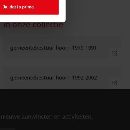
Ja, dat is prima
in onze collectie
Ga naar "gemeentebestuur Hoorn 1979-1991".
gemeentebestuur hoorn 1979-1991
Ga naar "gemeentebestuur Hoorn 1992-2002".
gemeentebestuur hoorn 1992-2002
 nieuwe aanwinsten en activiteiten.