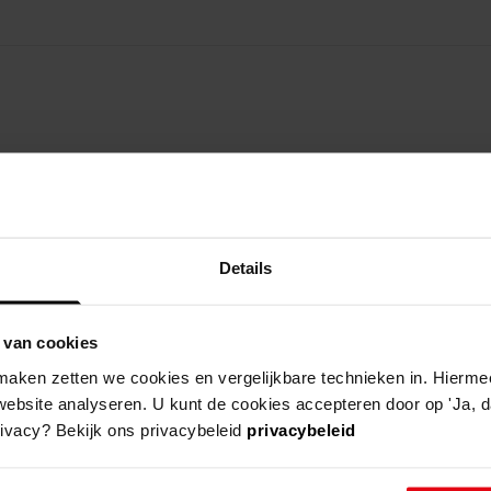
taan door samenvoeging van de gemeenten Hoorn en 
 Westerblokker, Zwaag en een gedeelte van de Zwaag
Details
 van cookies
aken zetten we cookies en vergelijkbare technieken in. Hierme
rse kerkgenootschappen, verenigingen, stichtingen e
website analyseren. U kunt de cookies accepteren door op 'Ja, da
rivacy? Bekijk ons privacybeleid
privacybeleid