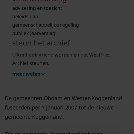
bestuur en grondgebied
Wij helpen u op weg met een aantal zoektips.
bekijk ons geschiedenislokaal
vergunningen
bouwvergunningen
advisering en toezicht
bekijk alle zoektips
beeld en geluid
Per 1 januari 1979 gingen de
omgevingsvergunningen
beleidsplan
uitleg nodig?
gemeenschappelijke regeling
gemeenten Obdam en Hensbroek op in de
publiek jaarverslag
nieuwe gemeente Obdam, met uitzondering van
Wij helpen u op weg met een aantal zoektips.
steun het archief
het noordoostelijk deel van de polder Wogmeer.
bekijk alle zoektips
Dat deel werd op dezelfde datum samen met de
U kunt ook Vriend worden en het Westfries
gemeenten Avenhorn, Berkhout, Oudendijk en
Archief steunen.
Ursem gevoegd bij de nieuwe gemeente Wester-
meer weten
Koggenland.
De gemeenten Obdam en Wester-Koggenland
fuseerden per 1 januari 2007 tot de nieuwe
gemeente Koggenland.