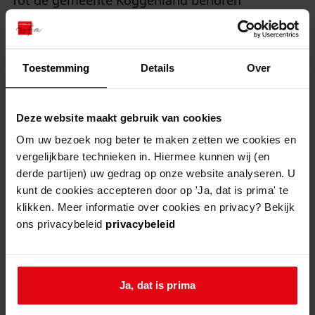
Tot de gemeente Koggenland behoren
Avenhorn, de Berkmeer, Berkhout, De Goorn,
Grosthuizen, Hensbroek, Obdam, Oudendijk,
Scharwoude, Spierdijk, Ursem en de Wogmeer.
Toestemming
Details
Over
bronnen
Deze website maakt gebruik van cookies
Om uw bezoek nog beter te maken zetten we cookies en
Archieven van overheidsinstellingen en van
vergelijkbare technieken in. Hiermee kunnen wij (en
diverse kerkgenootschappen, verenigingen,
derde partijen) uw gedrag op onze website analyseren. U
stichtingen en personen.
kunt de cookies accepteren door op 'Ja, dat is prima' te
klikken. Meer informatie over cookies en privacy? Bekijk
ons privacybeleid
privacybeleid
in onze collectie
Ja, dat is prima
Ga naar "gemeentebestuur Obdam 1979-1989".