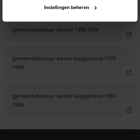
gemeentebestuur obdam 1979-1989
Instellingen beheren
Ga naar "gemeentebestuur Obdam 1990-2006".
gemeentebestuur obdam 1990-2006
Ga naar "gemeentebestuur Wester-Koggenland 197
gemeentebestuur wester-koggenland 1979-
1989
Ga naar "gemeentebestuur Wester-Koggenland 199
gemeentebestuur wester-koggenland 1990-
2006