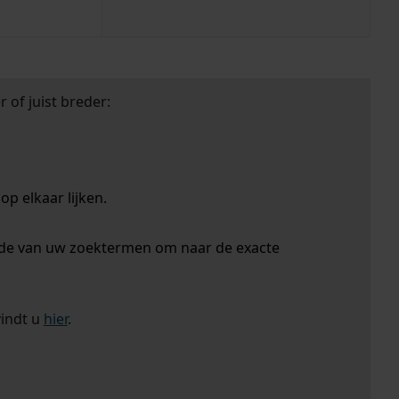
 of juist breder:
p elkaar lijken.
nde van uw zoektermen om naar de exacte
vindt u
hier
.