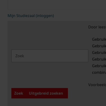
Mijn Studiezaal (inloggen)
Door lees
Gebrui
Gebrui
Gebrui
Gebrui
Gebrui
combina
Voorbeeld
Zoek
Uitgebreid zoeken