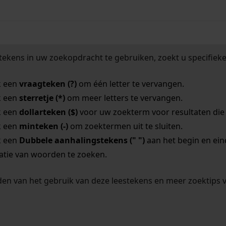
tekens in uw zoekopdracht te gebruiken, zoekt u specifieker
k een
vraagteken (?)
om één letter te vervangen.
k een
sterretje (*)
om meer letters te vervangen.
k een
dollarteken ($)
voor uw zoekterm voor resultaten die o
k een
minteken (-)
om zoektermen uit te sluiten.
k een
Dubbele aanhalingstekens (" ")
aan het begin en ei
tie van woorden te zoeken.
en van het gebruik van deze leestekens en meer zoektips 