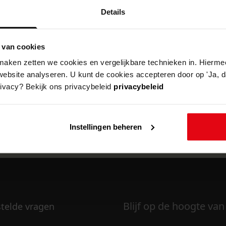
Details
 van cookies
k om deze pagina te kunnen bekijken.
aken zetten we cookies en vergelijkbare technieken in. Hierme
website analyseren. U kunt de cookies accepteren door op 'Ja, da
rivacy? Bekijk ons privacybeleid
privacybeleid
Instellingen beheren
Blijf op de hoogte van
stelde vragen