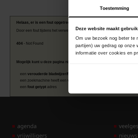
Toestemming
Helaas, er is een fout opgetreden
Deze website maakt gebruik
Door een fout tijdens het verwerken van deze pagina is het niet mogelij
Om uw bezoek nog beter te m
404
- Not Found
partijen) uw gedrag op onze 
informatie over cookies en p
Mogelijk kunt u deze pagina niet bezoeken door:
een
verouderde bladwijzer/favoriet
een zoekmachine heeft een
verouderde lijst van de website
een
fout getypt
adres
agenda
veelge
vrijwilligers
nieuws