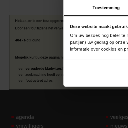
Toestemming
Helaas, er is een fout opgetreden
Deze website maakt gebruik
Door een fout tijdens het verwerken van deze pagina is het niet mogelij
Om uw bezoek nog beter te m
404
- Not Found
partijen) uw gedrag op onze 
informatie over cookies en p
Mogelijk kunt u deze pagina niet bezoeken door:
een
verouderde bladwijzer/favoriet
een zoekmachine heeft een
verouderde lijst van de website
een
fout getypt
adres
agenda
veelge
vrijwilligers
nieuws