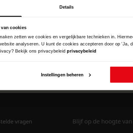
Details
 van cookies
k om deze pagina te kunnen bekijken.
aken zetten we cookies en vergelijkbare technieken in. Hierme
website analyseren. U kunt de cookies accepteren door op 'Ja, da
rivacy? Bekijk ons privacybeleid
privacybeleid
Instellingen beheren
Blijf op de hoogte van
stelde vragen