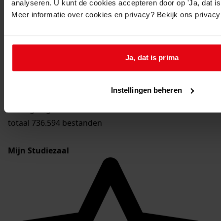
analyseren. U kunt de cookies accepteren door op 'Ja, dat is 
Toon details van deze beschrijving
Meer informatie over cookies en privacy? Bekijk ons privac
29.
Wijdenes
Toon details van deze beschrijving
30.
Zwaag
Ja, dat is prima
Toon details van deze beschrijving
laatste wijziging 04-12-2024
Instellingen beheren
2.322 beschreven archiefstukken
2.322 gedigitaliseerd
totaal 736.594 bestanden
Mijn Studiezaal