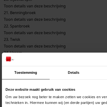
Toon details van deze beschrijving
21.
Benningbroek
Toon details van deze beschrijving
22.
Spanbroek
Toon details van deze beschrijving
23.
Twisk
Toon details van deze beschrijving
24.
Ursem
Toon details van deze beschrijving
25.
Venhuizen
Toon details van deze beschrijving
Toestemming
Details
26.
Hem
Toon details van deze beschrijving
Deze website maakt gebruik van cookies
27.
Wervershoof
Om uw bezoek nog beter te maken zetten we cookies en verg
Toon details van deze beschrijving
technieken in. Hiermee kunnen wij (en derde partijen) uw ge
28.
Westwoud