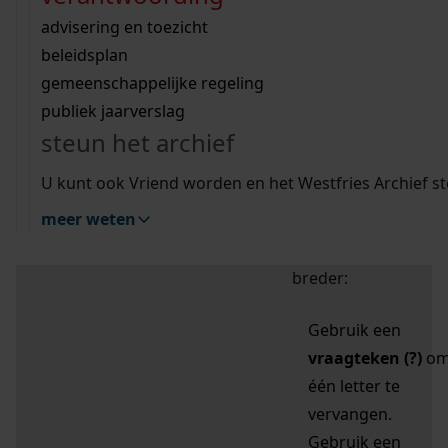
zoektips
Wij helpen u op weg met een aantal zoektips.
bekijk ons geschiedenislokaal
vergunningen
bouwvergunningen
advisering en toezicht
bekijk alle zoektips
beeld en geluid
omgevingsvergunningen
beleidsplan
uitleg nodig?
gemeenschappelijke regeling
publiek jaarverslag
Mijn Studiezaal (inloggen)
Wij helpen u op weg met een aantal zoektips.
steun het archief
bekijk alle zoektips
Door leestekens in
U kunt ook Vriend worden en het Westfries Archief s
uw zoekopdracht te
meer weten
gebruiken, zoekt u
specifieker of juist
breder:
Gebruik een
vraagteken (?)
o
één letter te
vervangen.
Gebruik een