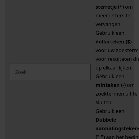
sterretje (*)
om
meer letters te
vervangen.
Gebruik een
dollarteken ($)
voor uw zoekterm
voor resultaten di
op elkaar lijken.
Gebruik een
minteken (-)
om
zoektermen uit te
sluiten.
Gebruik een
Dubbele
aanhalingsteken
(" ")
aan het begin