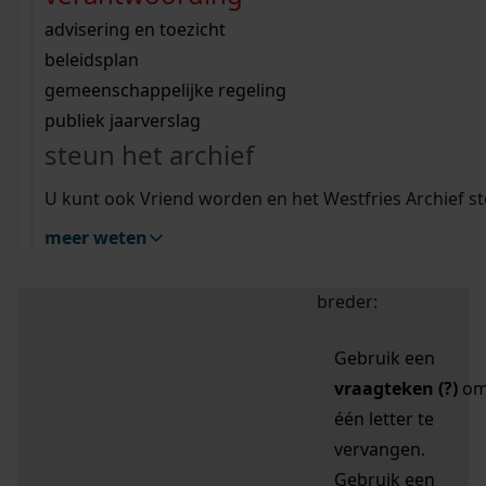
zoektips
Wij helpen u op weg met een aantal zoektips.
bekijk ons geschiedenislokaal
vergunningen
bouwvergunningen
advisering en toezicht
bekijk alle zoektips
beeld en geluid
omgevingsvergunningen
beleidsplan
uitleg nodig?
gemeenschappelijke regeling
publiek jaarverslag
Mijn Studiezaal (inloggen)
Wij helpen u op weg met een aantal zoektips.
steun het archief
bekijk alle zoektips
Door leestekens in
U kunt ook Vriend worden en het Westfries Archief s
uw zoekopdracht te
meer weten
gebruiken, zoekt u
specifieker of juist
breder:
Gebruik een
vraagteken (?)
o
één letter te
vervangen.
Gebruik een