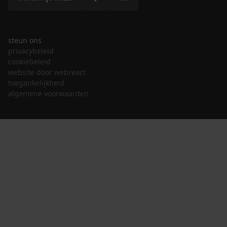
steun ons
privacybeleid
cookiebeleid
website door webreact
toegankelijkheid
algemene voorwaarden