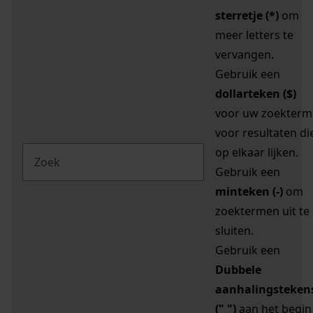
sterretje (*)
om
meer letters te
vervangen.
Gebruik een
dollarteken ($)
voor uw zoekterm
voor resultaten di
op elkaar lijken.
Gebruik een
minteken (-)
om
zoektermen uit te
sluiten.
Gebruik een
Dubbele
aanhalingsteken
(" ")
aan het begin