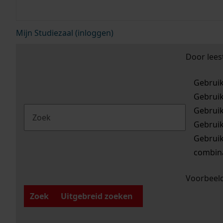
Mijn Studiezaal (inloggen)
Door lees
Gebrui
Gebrui
Gebrui
Gebrui
Gebrui
combina
Voorbeeld
Zoek
Uitgebreid zoeken