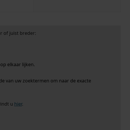
 of juist breder:
p elkaar lijken.
nde van uw zoektermen om naar de exacte
vindt u
hier
.