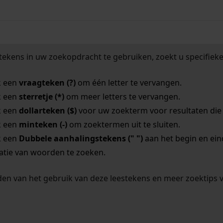
tekens in uw zoekopdracht te gebruiken, zoekt u specifieker
k een
vraagteken (?)
om één letter te vervangen.
k een
sterretje (*)
om meer letters te vervangen.
k een
dollarteken ($)
voor uw zoekterm voor resultaten die o
k een
minteken (-)
om zoektermen uit te sluiten.
k een
Dubbele aanhalingstekens (" ")
aan het begin en ei
tie van woorden te zoeken.
en van het gebruik van deze leestekens en meer zoektips 