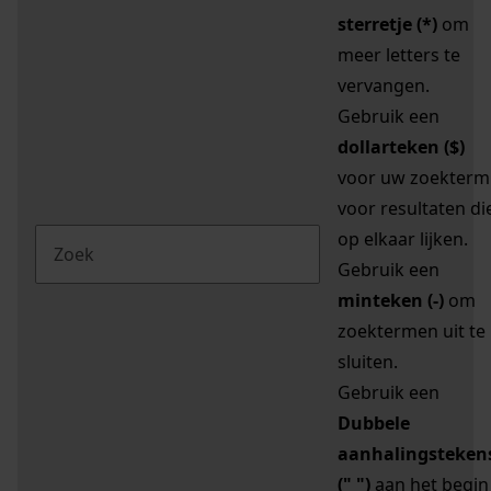
sterretje (*)
om
meer letters te
vervangen.
Gebruik een
dollarteken ($)
voor uw zoekterm
voor resultaten di
op elkaar lijken.
Gebruik een
minteken (-)
om
zoektermen uit te
sluiten.
Gebruik een
Dubbele
aanhalingsteken
(" ")
aan het begin