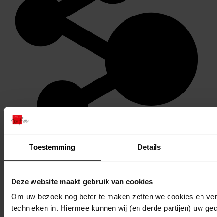
Toestemming
Details
Stel een vraag of plaats een opmerking op de tijdlijn
Reageren
Deze website maakt gebruik van cookies
Om uw bezoek nog beter te maken zetten we cookies en verg
technieken in. Hiermee kunnen wij (en derde partijen) uw ge