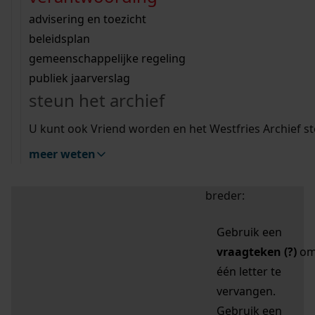
zoektips
Wij helpen u op weg met een aantal zoektips.
bekijk ons geschiedenislokaal
vergunningen
bouwvergunningen
advisering en toezicht
bekijk alle zoektips
beeld en geluid
omgevingsvergunningen
beleidsplan
uitleg nodig?
gemeenschappelijke regeling
publiek jaarverslag
Mijn Studiezaal (inloggen)
Wij helpen u op weg met een aantal zoektips.
steun het archief
bekijk alle zoektips
Door leestekens in
U kunt ook Vriend worden en het Westfries Archief s
uw zoekopdracht te
meer weten
gebruiken, zoekt u
specifieker of juist
breder:
Gebruik een
vraagteken (?)
o
één letter te
vervangen.
Gebruik een