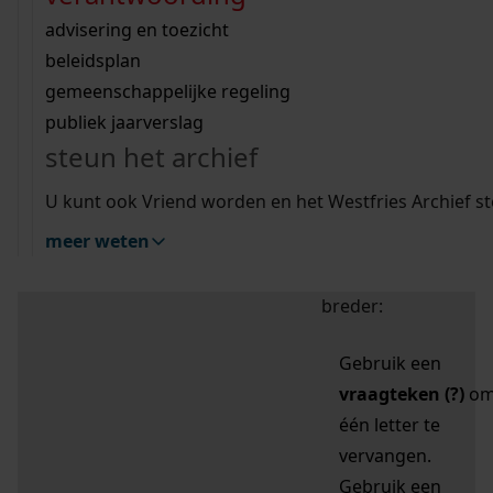
zoektips
Wij helpen u op weg met een aantal zoektips.
bekijk ons geschiedenislokaal
vergunningen
bouwvergunningen
advisering en toezicht
bekijk alle zoektips
beeld en geluid
omgevingsvergunningen
beleidsplan
uitleg nodig?
gemeenschappelijke regeling
publiek jaarverslag
Mijn Studiezaal (inloggen)
Wij helpen u op weg met een aantal zoektips.
steun het archief
bekijk alle zoektips
Door leestekens in
U kunt ook Vriend worden en het Westfries Archief s
uw zoekopdracht te
meer weten
gebruiken, zoekt u
specifieker of juist
breder:
Gebruik een
vraagteken (?)
o
één letter te
vervangen.
Gebruik een