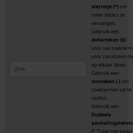
sterretje (*)
om
meer letters te
vervangen.
Gebruik een
dollarteken ($)
voor uw zoekterm
voor resultaten di
op elkaar lijken.
Gebruik een
minteken (-)
om
zoektermen uit te
sluiten.
Gebruik een
Dubbele
aanhalingsteken
(" ")
aan het begin