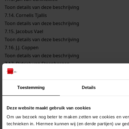
Toon details van deze beschrijving
7.14.
Cornelis Tjallis
Toon details van deze beschrijving
7.15.
Jacobus Vael
Toon details van deze beschrijving
7.16.
J.J. Coppen
Toon details van deze beschrijving
7.17.
Didrick van Steenbergen
Toon details van deze beschrijving
7.18.
Reijer Claesz. Sampson
Toon details van deze beschrijving
Toestemming
Details
7.19.
Remmet Jansz. Keijser
Toon details van deze beschrijving
Deze website maakt gebruik van cookies
7.20.
Joannes Cleyers
Om uw bezoek nog beter te maken zetten we cookies en verg
Toon details van deze beschrijving
technieken in. Hiermee kunnen wij (en derde partijen) uw ge
7.21.
Dirck Jansz. Bloem