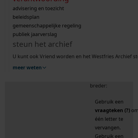
zoektips
Wij helpen u op weg met een aantal zoektips.
bekijk ons geschiedenislokaal
vergunningen
bouwvergunningen
advisering en toezicht
bekijk alle zoektips
beeld en geluid
omgevingsvergunningen
beleidsplan
uitleg nodig?
gemeenschappelijke regeling
publiek jaarverslag
Mijn Studiezaal (inloggen)
Wij helpen u op weg met een aantal zoektips.
steun het archief
bekijk alle zoektips
Door leestekens in
U kunt ook Vriend worden en het Westfries Archief s
uw zoekopdracht te
meer weten
gebruiken, zoekt u
specifieker of juist
breder:
Gebruik een
vraagteken (?)
o
één letter te
vervangen.
Gebruik een