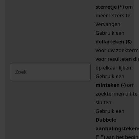
sterretje (*)
om
meer letters te
vervangen.
Gebruik een
dollarteken ($)
voor uw zoekterm
voor resultaten di
op elkaar lijken.
Gebruik een
minteken (-)
om
zoektermen uit te
sluiten.
Gebruik een
Dubbele
aanhalingsteken
(" ")
aan het begin