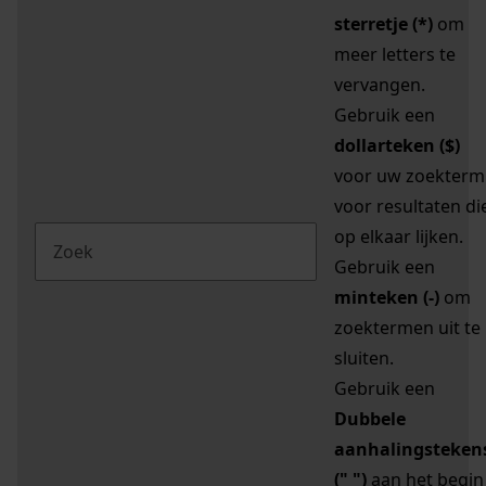
sterretje (*)
om
meer letters te
vervangen.
Gebruik een
dollarteken ($)
voor uw zoekterm
voor resultaten di
op elkaar lijken.
Gebruik een
minteken (-)
om
zoektermen uit te
sluiten.
Gebruik een
Dubbele
aanhalingsteken
(" ")
aan het begin