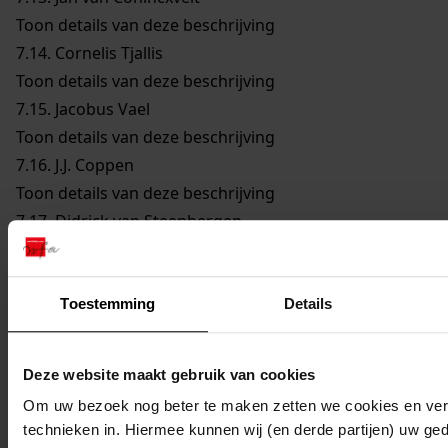
Toon details van deze beschrijving
7.14.
Cornelis Tjallis
Toon details van deze beschrijving
7.15.
Jacobus Vael
Toon details van deze beschrijving
7.16.
J.J. Coppen
Toon details van deze beschrijving
7.17.
Didrick van Steenbergen
Toon details van deze beschrijving
7.18.
Reijer Claesz. Sampson
Toon details van deze beschrijving
Toestemming
Details
7.19.
Remmet Jansz. Keijser
Toon details van deze beschrijving
Deze website maakt gebruik van cookies
7.20.
Joannes Cleyers
Om uw bezoek nog beter te maken zetten we cookies en verg
Toon details van deze beschrijving
technieken in. Hiermee kunnen wij (en derde partijen) uw ge
7.21.
Dirck Jansz. Bloem