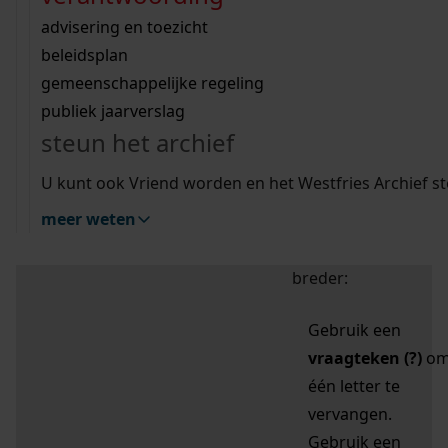
zoektips
Wij helpen u op weg met een aantal zoektips.
bekijk ons geschiedenislokaal
vergunningen
bouwvergunningen
advisering en toezicht
bekijk alle zoektips
beeld en geluid
omgevingsvergunningen
beleidsplan
uitleg nodig?
gemeenschappelijke regeling
publiek jaarverslag
Mijn Studiezaal (inloggen)
Wij helpen u op weg met een aantal zoektips.
steun het archief
bekijk alle zoektips
Door leestekens in
U kunt ook Vriend worden en het Westfries Archief s
uw zoekopdracht te
meer weten
gebruiken, zoekt u
specifieker of juist
breder:
Gebruik een
vraagteken (?)
o
één letter te
vervangen.
Gebruik een