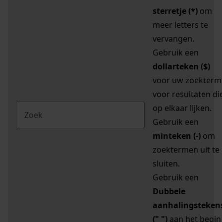
sterretje (*)
om
meer letters te
vervangen.
Gebruik een
dollarteken ($)
voor uw zoekterm
voor resultaten di
op elkaar lijken.
Gebruik een
minteken (-)
om
zoektermen uit te
sluiten.
Gebruik een
Dubbele
aanhalingsteken
(" ")
aan het begin