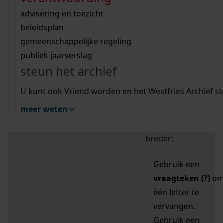
zoektips
Wij helpen u op weg met een aantal zoektips.
bekijk ons geschiedenislokaal
vergunningen
bouwvergunningen
advisering en toezicht
bekijk alle zoektips
beeld en geluid
omgevingsvergunningen
beleidsplan
uitleg nodig?
gemeenschappelijke regeling
publiek jaarverslag
Mijn Studiezaal (inloggen)
Wij helpen u op weg met een aantal zoektips.
steun het archief
bekijk alle zoektips
Door leestekens in
U kunt ook Vriend worden en het Westfries Archief s
uw zoekopdracht te
meer weten
gebruiken, zoekt u
specifieker of juist
breder:
Gebruik een
vraagteken (?)
o
één letter te
vervangen.
Gebruik een