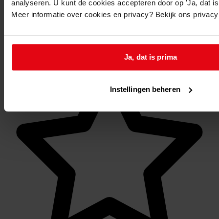
analyseren. U kunt de cookies accepteren door op 'Ja, dat is 
11. Hoogwoud
Meer informatie over cookies en privacy? Bekijk ons privac
11.8. Pieter Everard Levert
Mijn Studiezaal
Ja, dat is prima
Instellingen beheren