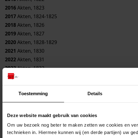
2016
Akten, 1823
2017
Akten, 1824-1825
2018
Akten, 1826
2019
Akten, 1827
2020
Akten, 1828-1829
2021
Akten, 1830
2022
Akten, 1831
2023
Akten, 1832
2024
Akten, 1833
2025
Akten, 1834
2026
Akten, 1835
Toestemming
Details
2027
Akten, 1836
2028
Akten, 1837
Deze website maakt gebruik van cookies
Om uw bezoek nog beter te maken zetten we cookies en verg
1685 Notarissen in West-Friesland tot 1843, 1552-1843
technieken in. Hiermee kunnen wij (en derde partijen) uw ge
Inventaris