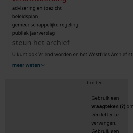
zoektips
Wij helpen u op weg met een aantal zoektips.
bekijk ons geschiedenislokaal
vergunningen
bouwvergunningen
advisering en toezicht
bekijk alle zoektips
beeld en geluid
omgevingsvergunningen
beleidsplan
uitleg nodig?
gemeenschappelijke regeling
publiek jaarverslag
Mijn Studiezaal (inloggen)
Wij helpen u op weg met een aantal zoektips.
steun het archief
bekijk alle zoektips
Door leestekens in
U kunt ook Vriend worden en het Westfries Archief s
uw zoekopdracht te
meer weten
gebruiken, zoekt u
specifieker of juist
breder:
Gebruik een
vraagteken (?)
o
één letter te
vervangen.
Gebruik een