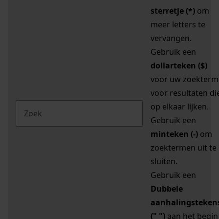
sterretje (*)
om
meer letters te
vervangen.
Gebruik een
dollarteken ($)
voor uw zoekterm
voor resultaten di
op elkaar lijken.
Gebruik een
minteken (-)
om
zoektermen uit te
sluiten.
Gebruik een
Dubbele
aanhalingsteken
(" ")
aan het begin