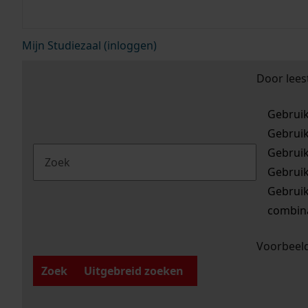
Mijn Studiezaal (inloggen)
Door lees
Gebrui
Gebrui
Gebrui
Gebrui
Gebrui
combina
Voorbeeld
Zoek
Uitgebreid zoeken