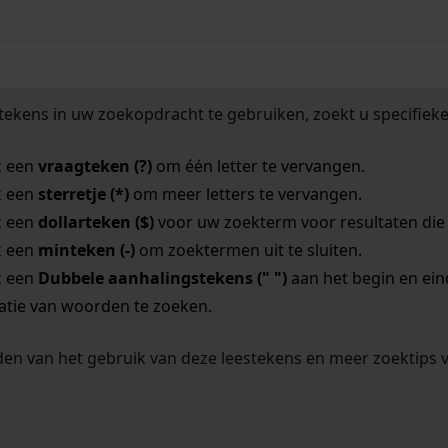
tekens in uw zoekopdracht te gebruiken, zoekt u specifieker
k een
vraagteken (?)
om één letter te vervangen.
k een
sterretje (*)
om meer letters te vervangen.
k een
dollarteken ($)
voor uw zoekterm voor resultaten die o
k een
minteken (-)
om zoektermen uit te sluiten.
k een
Dubbele aanhalingstekens (" ")
aan het begin en ei
tie van woorden te zoeken.
en van het gebruik van deze leestekens en meer zoektips 