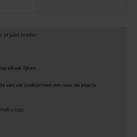
 of juist breder:
p elkaar lijken.
nde van uw zoektermen om naar de exacte
vindt u
hier
.