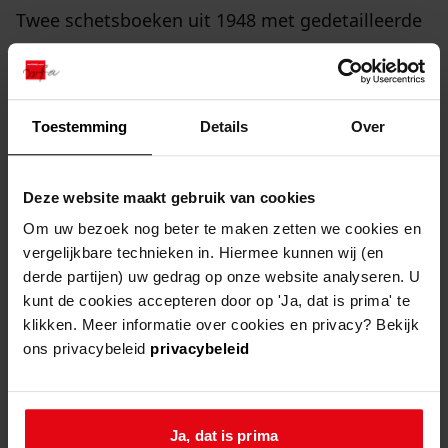
Twee schetsboeken uit 1948 met gedetailleerde
plattegronden veldwerken aan de Streekweg
beginnende einde Hoogkarspel en gemeente
Grootebroek. Ze zijn gemaakt door de landmeter
Toestemming
Details
Over
van Drechterland K. Nauta.
Deze website maakt gebruik van cookies
archief stichting kritisch
Om uw bezoek nog beter te maken zetten we cookies en
boombeheer enkhuizen
vergelijkbare technieken in. Hiermee kunnen wij (en
derde partijen) uw gedrag op onze website analyseren. U
Administratie van deze stichting tussen de jaren
kunt de cookies accepteren door op 'Ja, dat is prima' te
2001 en 2021.
klikken. Meer informatie over cookies en privacy? Bekijk
ons privacybeleid
privacybeleid
bekijk ook eens
Ja, dat is prima