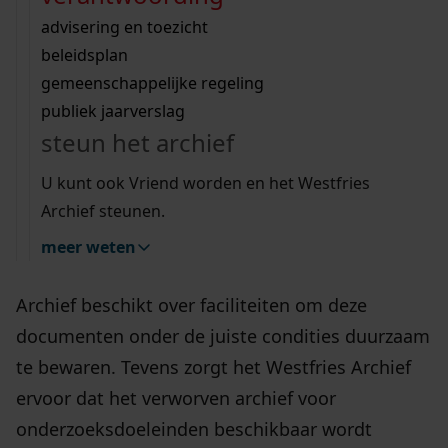
Wij helpen u op weg met een aantal zoektips.
bekijk ons geschiedenislokaal
vergunningen
bouwvergunningen
advisering en toezicht
bekijk alle zoektips
beeld en geluid
omgevingsvergunningen
beleidsplan
uitleg nodig?
gemeenschappelijke regeling
Het Westfries Archief krijgt regelmatig
publiek jaarverslag
schenkingen aangeboden. Soms door
Wij helpen u op weg met een aantal zoektips.
steun het archief
organisaties zijn die hun archief willen
bekijk alle zoektips
overdragen. Maar vaak zijn het particulieren die
U kunt ook Vriend worden en het Westfries
Archief steunen.
foto’s of documenten aanbieden die vanwege
een historische waarde in een
meer weten
archiefbewaarplaats thuishoren. Het Westfries
Archief beschikt over faciliteiten om deze
documenten onder de juiste condities duurzaam
te bewaren. Tevens zorgt het Westfries Archief
ervoor dat het verworven archief voor
onderzoeksdoeleinden beschikbaar wordt