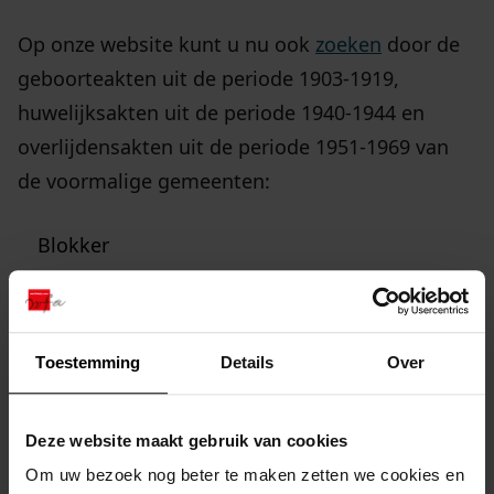
Op onze website kunt u nu ook
zoeken
door de
geboorteakten uit de periode 1903-1919,
huwelijksakten uit de periode 1940-1944 en
overlijdensakten uit de periode 1951-1969 van
de voormalige gemeenten:
Blokker
Hoorn
Zwaag
Toestemming
Details
Over
bekijk ook eens
Deze website maakt gebruik van cookies
Om uw bezoek nog beter te maken zetten we cookies en