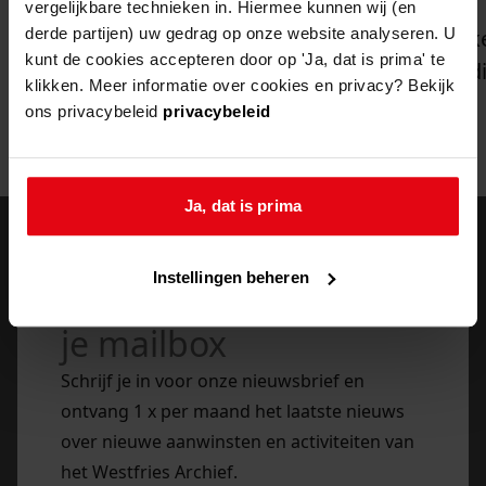
vergelijkbare technieken in. Hiermee kunnen wij (en
collecties
31-07-2026
Ga naar "Unieke filmbeelden uit Westfriesland onli
G
unieke filmbeelden uit westfriesland online
derde partijen) uw gedrag op onze website analyseren. U
k
kunt de cookies accepteren door op 'Ja, dat is prima' te
d
klikken. Meer informatie over cookies en privacy? Bekijk
ons privacybeleid
privacybeleid
bekijk alle
Ja, dat is prima
Instellingen beheren
het laatste nieuws in
je mailbox
Schrijf je in voor onze nieuwsbrief en
ontvang 1 x per maand het laatste nieuws
over nieuwe aanwinsten en activiteiten van
het Westfries Archief.