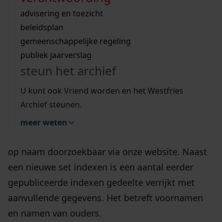
Wij helpen u op weg met een aantal zoektips.
bekijk ons geschiedenislokaal
vergunningen
zwaag)
bouwvergunningen
advisering en toezicht
bekijk alle zoektips
beeld en geluid
omgevingsvergunningen
beleidsplan
uitleg nodig?
gemeenschappelijke regeling
27-02-2024
publiek jaarverslag
Wij helpen u op weg met een aantal zoektips.
steun het archief
bekijk alle zoektips
U kunt ook Vriend worden en het Westfries
Archief steunen.
meer weten
Steeds meer akten van de burgerlijke stand zijn
op naam doorzoekbaar via onze website. Naast
een nieuwe set indexen is een aantal eerder
gepubliceerde indexen gedeelte verrijkt met
aanvullende gegevens. Het betreft voornamen
en namen van ouders.