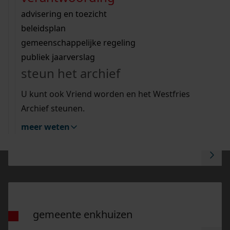
Wij helpen u op weg met een aantal zoektips.
bekijk ons geschiedenislokaal
gepubliceerde woo-
vergunningen
bouwvergunningen
advisering en toezicht
bekijk alle zoektips
beeld en geluid
informatie per gemeente of
omgevingsvergunningen
beleidsplan
uitleg nodig?
gemeenschappelijke regeling
gemeenschappelijke
publiek jaarverslag
Wij helpen u op weg met een aantal zoektips.
regeling
steun het archief
bekijk alle zoektips
U kunt ook Vriend worden en het Westfries
Archief steunen.
Ga naar "Gemeente Hoorn".
meer weten
gemeente hoorn
Ga naar "Gemeente Enkhuizen".
gemeente enkhuizen