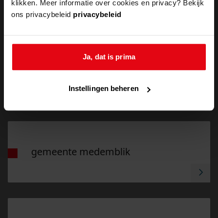
klikken. Meer informatie over cookies en privacy? Bekijk
ons privacybeleid
privacybeleid
Ga naar "Gemeente Opmeer".
Ja, dat is prima
gemeente opmeer
Instellingen beheren
Ga naar "Gemeente Medemblik".
gemeente medemblik
Ga naar "WerkSaam".