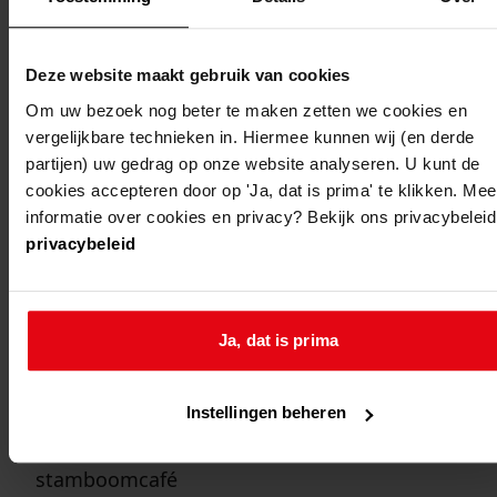
locatie
Westfries Archief
Blauwe Berg 5c, 1625 NT
Hoorn
Deze website maakt gebruik van cookies
Om uw bezoek nog beter te maken zetten we cookies en
vergelijkbare technieken in. Hiermee kunnen wij (en derde
partijen) uw gedrag op onze website analyseren. U kunt de
cookies accepteren door op 'Ja, dat is prima' te klikken. Mee
informatie over cookies en privacy? Bekijk ons privacybeleid
binnenkort
privacybeleid
Huizenonderzoek in Westfriesland
18 mei -
30 sep
10:00
16:00
Ja, dat is prima
huizenonderzoek in westfriesland
Stamboomcafé
Instellingen beheren
14 aug
14:00
16:00
stamboomcafé