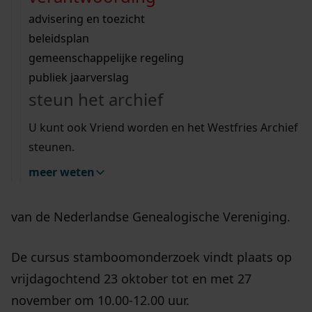
Wij helpen u op weg met een aantal zoektips.
bekijk ons geschiedenislokaal
vergunningen
bouwvergunningen
advisering en toezicht
bekijk alle zoektips
beeld en geluid
omgevingsvergunningen
beleidsplan
uitleg nodig?
gemeenschappelijke regeling
publiek jaarverslag
Wij helpen u op weg met een aantal zoektips.
Bent u geïnteresseerd in uw familiegeschiedenis
steun het archief
bekijk alle zoektips
en wilt u zelf onderzoek doen? Op 20 februari
U kunt ook Vriend worden en het Westfries Archief
start in het Westfries Archief een zesdelige
steunen.
beginnerscursus genealogie, oftewel
meer weten
stamboomonderzoek. Deze cursus wordt
verzorgd door de afdeling Noord-Holland Noord
van de Nederlandse Genealogische Vereniging.
De cursus stamboomonderzoek vindt plaats op
vrijdagochtend 23 oktober tot en met 27
november om 10.00-12.00 uur.