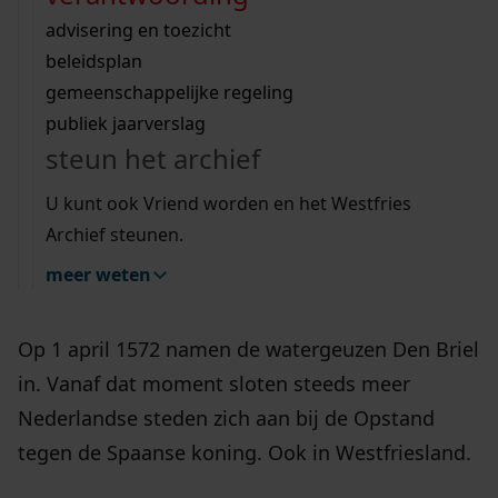
Wij helpen u op weg met een aantal zoektips.
bekijk ons geschiedenislokaal
1573
vergunningen
bouwvergunningen
advisering en toezicht
bekijk alle zoektips
beeld en geluid
omgevingsvergunningen
beleidsplan
uitleg nodig?
gemeenschappelijke regeling
11 jul -
publiek jaarverslag
Wij helpen u op weg met een aantal zoektips.
31 okt
steun het archief
bekijk alle zoektips
U kunt ook Vriend worden en het Westfries
Archief steunen.
meer weten
het project
Op 1 april 1572 namen de watergeuzen Den Briel
in. Vanaf dat moment sloten steeds meer
Nederlandse steden zich aan bij de Opstand
tegen de Spaanse koning. Ook in Westfriesland.