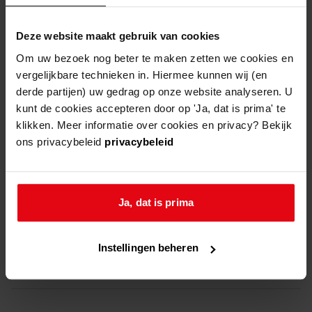
Deze website maakt gebruik van cookies
Om uw bezoek nog beter te maken zetten we cookies en
vergelijkbare technieken in. Hiermee kunnen wij (en
overzicht
derde partijen) uw gedrag op onze website analyseren. U
kunt de cookies accepteren door op 'Ja, dat is prima' te
klikken. Meer informatie over cookies en privacy? Bekijk
wanneer
11 jul -
ons privacybeleid
privacybeleid
31 okt
10:00
-
17:00
Ja, dat is prima
locatie
Westfries Archief
Blauwe Berg 5c, 1625 NT
Hoorn
Instellingen beheren