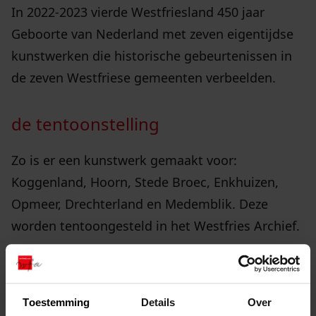
In 2022-2023 vierde Westfriesland 450 jaar
Geboorte van Nederland met zeven eigentijdse
kunstwerken die historische gebeurtenissen in
de zeven Westfriese gemeenten verbeelden.
de tentoonstelling
Zo is er een kunstwerk gemaakt voor:
Koggenland, Hoorn, Stede Broec, Enkhuizen,
Opmeer, Drechterland en Medemblik. Deze
worden tentoongesteld in het Westfries Archief.
De tentoonstelling is te bekijken tijdens de
openingstijden van het Westfries Archief: van
Toestemming
Details
Over
dinsdag tot en met vrijdag van 10:00 tot 17:00.