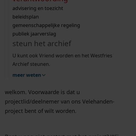
Wij helpen u op weg met een aantal zoektips.
bekijk ons geschiedenislokaal
vergunningen
bouwvergunningen
advisering en toezicht
bekijk alle zoektips
beeld en geluid
omgevingsvergunningen
beleidsplan
uitleg nodig?
gemeenschappelijke regeling
publiek jaarverslag
Wij helpen u op weg met een aantal zoektips.
wat kun je verwachten?
steun het archief
bekijk alle zoektips
Vrijdagochtend 12 september is in het Westfries
U kunt ook Vriend worden en het Westfries
Archief een VeleHanden-inloopochtend.
Archief steunen.
Iedereen die wil controleren of vragen heeft over
meer weten
de invoer van Westfriese notariele akten is
welkom. Voorwaarde is dat u
projectlid/deelnemer van ons Velehanden-
project bent of wilt worden.