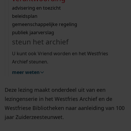
Wij helpen u op weg met een aantal zoektips.
bekijk ons geschiedenislokaal
vergunningen
bouwvergunningen
advisering en toezicht
bekijk alle zoektips
beeld en geluid
omgevingsvergunningen
beleidsplan
uitleg nodig?
gemeenschappelijke regeling
publiek jaarverslag
Wij helpen u op weg met een aantal zoektips.
24 februari om 20:00 verzorgt Ronald Nijboer
steun het archief
bekijk alle zoektips
een lezing. De lezing gaat over zijn boek
U kunt ook Vriend worden en het Westfries
“Wereldzee in de polder” en vertelt over zijn reis
Archief steunen.
rond de Zuiderzee in het kielzog van Henry
meer weten
Havard.
Deze lezing maakt onderdeel uit van een
lezingenserie in het Westfries Archief en de
Westfriese Bibliotheken naar aanleiding van 100
jaar Zuiderzeesteunwet.