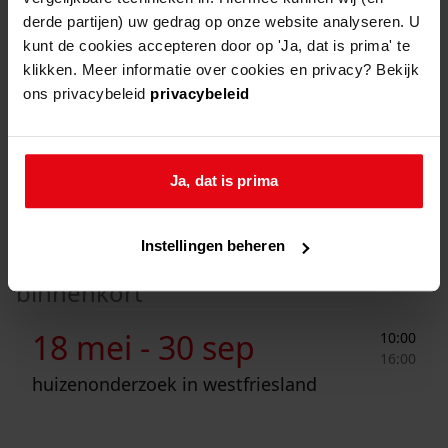
wanneer
24 feb
derde partijen) uw gedrag op onze website analyseren. U
20:00
-
21:00
kunt de cookies accepteren door op 'Ja, dat is prima' te
klikken. Meer informatie over cookies en privacy? Bekijk
locatie
Westfries Archief
ons privacybeleid
privacybeleid
Blauwe Berg 5c, 1625 NT
Hoorn
Ja, dat is prima
Instellingen beheren
binnenkort
Huizenonderzoek in Westfriesland
18 mei -
30 sep
10:00
16:00
huizenonderzoek in westfriesland
Inloopochtend vrijwilligers