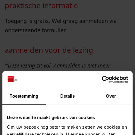
praktische informatie
Toegang is gratis. Wel graag aanmelden via
onderstaande formulier.
aanmelden voor de lezing
*Deze lezing zit vol. Aanmelden is niet meer
mogelijk*
Toestemming
Details
Over
overzicht
Deze website maakt gebruik van cookies
Om uw bezoek nog beter te maken zetten we cookies en
vergelijkbare technieken in. Hiermee kunnen wij (en