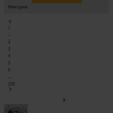
Weergave:
1
...
2
3
4
5
6
...
399