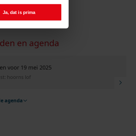
Ja, dat is prima
den en agenda
nmelden voor 19 mei 2025".
en voor 19 mei 2025
st: hoorns lof
ele agenda