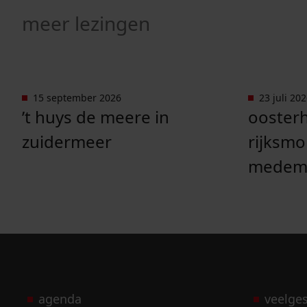
meer lezingen
15 september 2026
23 juli 20
Ga naar "’t Huys de Meere in Zuidermeer".
Ga naar "
’t huys de meere in
oosterh
zuidermeer
rijksm
medemb
agenda
veelge