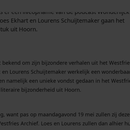
 er een liveopname van de podcast Wonderlijck
 Loes Ekhart en Lourens Schuijtemaker gaan het
tuk uit Hoorn.
 bekend om zijn bijzondere verhalen uit het Westfri
 en Lourens Schuijtemaker werkelijk een wonderbaar
bben namelijk een unieke vondst gedaan in het Westfri
literaire bijzonderheid uit Hoorn.
ing, want pas op maandagavond 19 mei zullen zij deze
tfries Archief. Loes en Lourens zullen dan alhier h