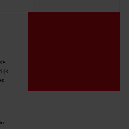
ese
lijk
es
un