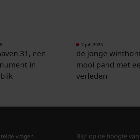
26
7 juli 2026
Oosterhaven 31, een rijksmonument in Medemblik".
Ga naar "De Jonge Winth
aven 31, een
de jonge winthont
onument in
mooi pand met een
lik
verleden
Blijf op de hoogte van
stelde vragen