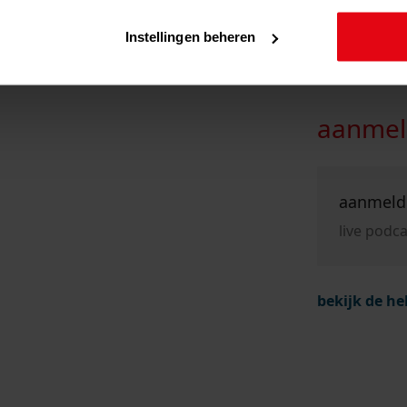
Instellingen beheren
aanmel
Ga naar "aa
aanmeld
live podca
bekijk de h