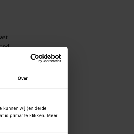
vast
rond
Over
Niet
odimo
e kunnen wij (en derde
t is prima' te klikken. Meer