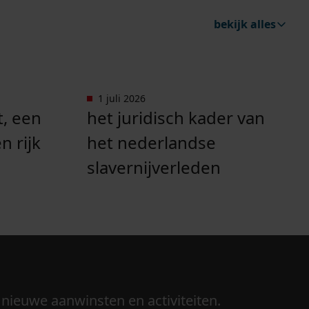
bekijk alles
1 juli 2026
ont, een mooi pand met een rijk verleden".
Ga naar "Het juridisch kader van het 
, een
het juridisch kader van
 rijk
het nederlandse
slavernijverleden
 nieuwe aanwinsten en activiteiten.